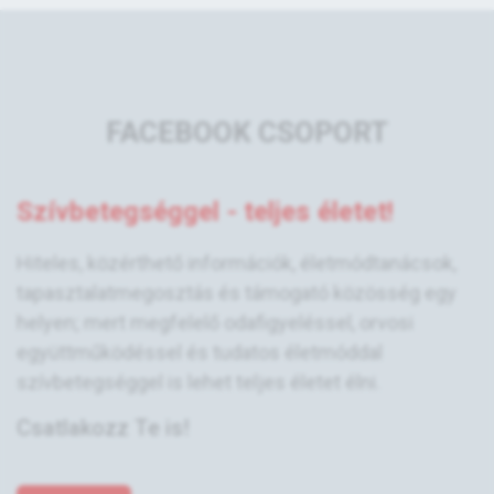
FACEBOOK CSOPORT
Szívbetegséggel - teljes életet!
Hiteles, közérthető információk, életmódtanácsok,
tapasztalatmegosztás és támogató közösség egy
helyen; mert megfelelő odafigyeléssel, orvosi
együttműködéssel és tudatos életmóddal
szívbetegséggel is lehet teljes életet élni.
Csatlakozz Te is!