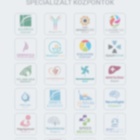
SPECIALIZÁLT KÖZPONTOK
jó
Alvás
IMMUN
KÖZPONT
Központ
S
POR
T
O
R
V
OS
I
KÖ
ZPON
T