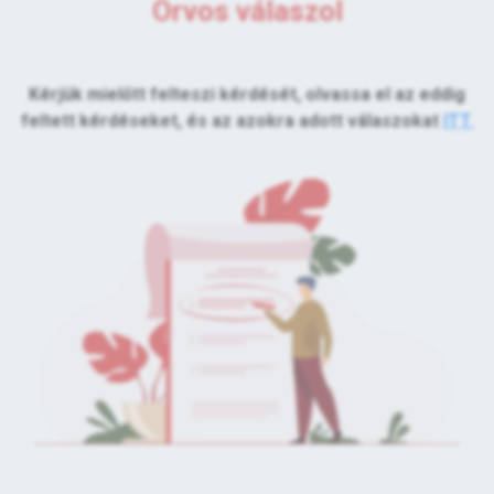
Orvos válaszol
Kérjük mielőtt felteszi kérdését, olvassa el az eddig
feltett kérdéseket, és az azokra adott válaszokat
ITT.