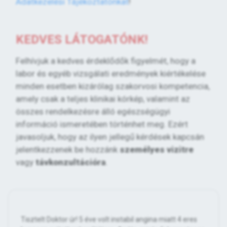
Adatkezelési Tájékoztatónkat
!
KEDVES LÁTOGATÓNK!
Felhívjuk a kedves érdeklődők figyelmét, hogy a
labor és egyéb vizsgálati eredmények kiértékelése
minden esetben kizárólag szakorvosi kompetencia,
amely csak a teljes klinikai kórkép, valamint az
összes rendelkezésre álló egészségügyi
információ ismeretében történhet meg. Ezért
javasoljuk, hogy az ilyen jellegű kérdések kapcsán
jelentkezzenek be hozzánk
személyes vizitre
vagy
távkonzultációra
.
Tisztelt Doktor úr! 5 éve volt instabil angina miatt 4 eres