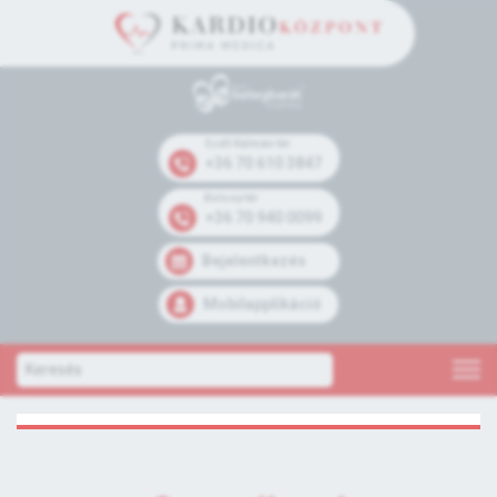
Széll Kálmán tér
+36 70 610 3847
Kolosy tér
+36 70 940 0099
Bejelentkezés
Mobilapplikáció