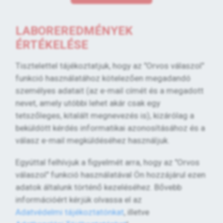
LABOREREDMÉNYEK
ÉRTÉKELÉSE
Tisztelettel tájékoztatjuk, hogy az "Orvos válaszol"
funkció használatához kötelezően megadandó
személyes adatait (az e-mail címét és a megadott
nevet, amely utóbbi lehet akár csak egy
tetszőleges, kitalált megnevezés is), kizárólag a
beküldött kérdés informatikai azonosításához és a
válasz e-mail megküldéséhez használjuk.
Egyúttal felhívjuk a figyelmét arra, hogy az "Orvos
válaszol" funkció használatával Ön hozzájárul ezen
adatok általunk történő kezeléséhez. Bővebb
információért kérjük olvassa el az
Adatvédelmi tájékoztatónkat
, illetve