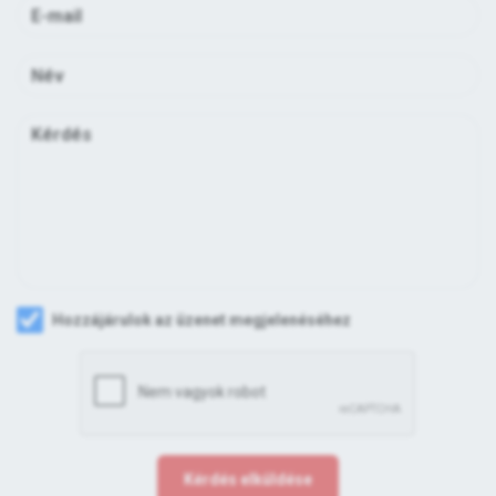
Hozzájárulok az üzenet megjelenéséhez
Kérdés elküldése