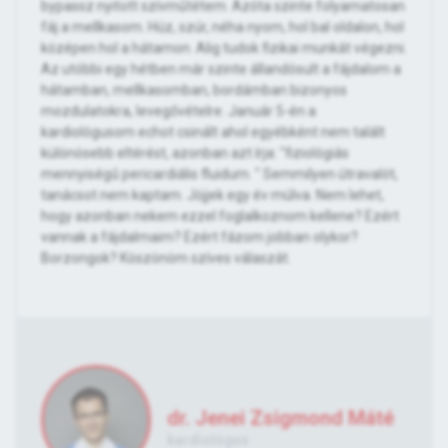
bypassz nyitott szívműtétem. Azóta szinte folyamatosan
fáj a mellkasom. Húz, szúr, néha nyom, hol bal oldalon, hol
középen hol a hátamon. Alig tudok fizikai munkát végezni.
Az utóbbi egy hétben már szinte állandósult a fájdalom a
hátamban, mellkasomban, bordámban bizonyos
mozdulatokra, levegővételre. Január 5-én a
kardiológusom echot csinált ahol egyébként nem talált
különösebb eltérést, azonban azt írja: "fiziológiás
mennyiségű pericardiális fluidum. " Semmilyen útravalót,
tanácsot nem kaptam. Jöjjek egy év múlva. Nem lehet,
hogy azonban nekem ezzel foglalkoznom kellene? Ezért
vannak a fájdalmaim? Ezért fázom jobban olykor?
Borzongok? Köszönöm szíves válaszát.
dr. Jenei Zsigmond Máté
kardiológus