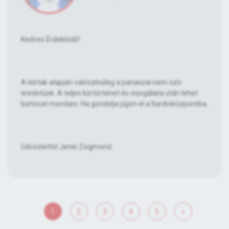
Kedves Érdeklődő!
A leírtak alapján valószínűleg a panaszai nem szív
eredetűek. A teljes kórtörténet és vizsgálata után lehet
biztosat mondani. Ha gondolja jöjjön el a Kardioközpontba.
Üdvözlettel Jenei Zsigmond
1
2
3
4
5
»