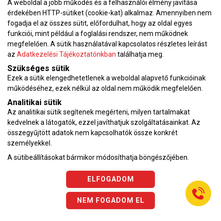
A weboldal a jobb működés és a felhasználói élmény javítása
érdekében HTTP-sütiket (cookie-kat) alkalmaz. Amennyiben nem
fogadja el az összes sütit, előfordulhat, hogy az oldal egyes
funkciói, mint például a foglalási rendszer, nem működnek
megfelelően. A sütik használatával kapcsolatos részletes leírást
Adatkezelési tájékoztató
az
Adatkezelési Tájékoztatónkban
találhatja meg.
Karrier
Szükséges sütik
Ezek a sütik elengedhetetlenek a weboldal alapvető funkcióinak
VEKOP pályázat
működéséhez, ezek nélkül az oldal nem működik megfelelően.
Impresszum
Analitikai sütik
Adatvédelmi tájékoztató
Az analitikai sütik segítenek megérteni, milyen tartalmakat
ÁSZF
kedvelnek a látogatók, ezzel javíthatjuk szolgáltatásainkat. Az
összegyűjtött adatok nem kapcsolhatók össze konkrét
Vérnyomásnapló
személyekkel.
A sütibeállításokat bármikor módosíthatja böngészőjében.
Az oldalon feltüntetett árak az ÁFÁ-t tartalmazzák!
A képek a
Shutterstock.com
és a
Canva.com
licence alapján
ELFOGADOM
kerültek felhasználásra.
Copyright © 2026 •
KardioKözpont.hu
• Minden jog fenntartva.
NEM FOGADOM EL
Developed by
Appon
&
György Nándor