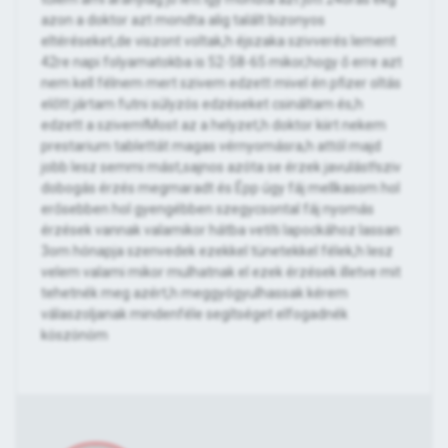
azon a doktor azt mondta alig talált bizonyos
eltéréseket,de viszont voltak,h éjszaka szivverés lement
42re napi folyamatokba is 52-58-65 mikor,hogy ő erre azt
nem kell félnem mert szivem edzett mivel én pfizer oltás
előtt jártam futni súlyzós edzéseket csináltam és,h
edzett a szivem!Most az a helyzet,h doktor kiirt nekem
prestarium tablettát magas vérnyomásra,h attól majd
jobb lesz semmi mást,sajnos azóta se érzek javulást!sziv
dobogás érzés megmaradt és Épp úgy fáj mellkasom hol
erősebben hol gyengébben szegycsontal fáj nyomás
érzések vannak valamikor hátba vetíti lapockához lassan
3om hónapja szenvedek ezekkel tünetekkel félek,h lesz
velem valami mikor mulhatnak el ezek érzések illetve mit
tehetnék meg azért,h meggyógyulhassak kérem
válaszoljanak mindenféle segítséget elfogadnék
köszönöm