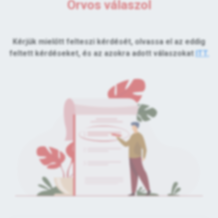
Orvos válaszol
Kérjük mielőtt felteszi kérdését, olvassa el az eddig
feltett kérdéseket, és az azokra adott válaszokat
ITT.