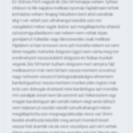
Én 32éves Férfi vagyok kb 2és fél hónapja voltam 1pfizer
oltáson rá 4ik napjára mellkasi nyomás fajdalmaim lettek
kórházba voltam 4napig feküdtem bent ahol csináltak
ekg-t vér vételt sziv ultrahangot később sziv mri
vizsgálatot miben egyik doktor azt megállapitotta oltástol
szívizomgyulladásom van nekem nem voltak olyan
gondjaim,h fulladás vagy lábvizesedés csak mellkasi
fájdalom a házi orvosom erre azt mondta nekem ez nem
lehet negatív mehetek dolgozni úgy,h nem várta meg mri
eredményeit vissza küldött dolgozni én fizikai munkát
végzek 2és fél hetet tudtam dolgozni mert annyira fájt
mellkasom,h már nem bírtam vissza mentem orvoshoz
nagy nehezen vissza irt betegszabadságra elmentem
kardiológushoz vissza mentem munka után rögtön már
erős sziv dobogás érzéssel mire kardiológus azt mondta
mit csináljak önnel nem lát semmit azt felkerestem egy
magán kardiológust aki csinált nekem ekgt amin látta,h
nem teljesen jó ezután csinált szivultrahangot miben
megállapitotta sziv megnagyobbodás nincs van 3mm
kisebb elváltozás később meg annyit mondott kicsit
vissza felé áramlik vér,de nem veszélyes azt vért vettek
tőlem ami aránylag jó lett így mondta azt jött 24orás ekg