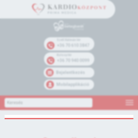
Széll Kálmán tér
+36 70 610 3847
Kolosy tér
+36 70 940 0099
Bejelentkezés
Mobilapplikáció