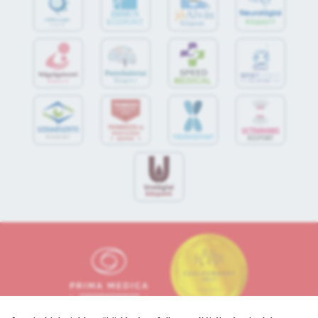
jó
Alvás
IMMUN
KÖZPONT
Központ
S
POR
T
O
R
V
OS
I
KÖ
ZPON
T