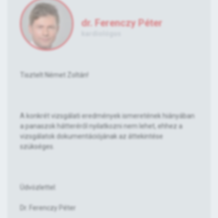
dr. Ferenczy Péter
kardiológus
Tisztelt Német Zoltán!
A konkrét vizsgálati eredmények ismeretének hiányában
a panaszok hátteréről nyilatkozni nem lehet, ehhez a
vizsgálatok dokumentációjának az áttekintése
szükséges.
Üdvözlettel:
Dr. Ferenczy Péter