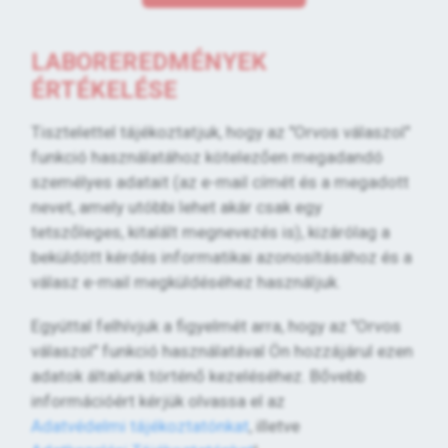
LABOREREDMÉNYEK
ÉRTÉKELÉSE
Tisztelettel tájékoztatjuk, hogy az "Orvos válaszol"
funkció használatához kötelezően megadandó
személyes adatait (az e-mail címét és a megadott
nevet, amely utóbbi lehet akár csak egy
tetszőleges, kitalált megnevezés is), kizárólag a
beküldött kérdés informatikai azonosításához és a
válasz e-mail megküldéséhez használjuk.
Egyúttal felhívjuk a figyelmét arra, hogy az "Orvos
válaszol" funkció használatával Ön hozzájárul ezen
adatok általunk történő kezeléséhez. Bővebb
információért kérjük olvassa el az
Adatvédelmi tájékoztatónkat
, illetve