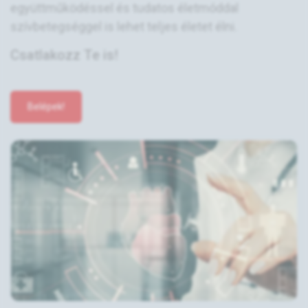
együttműködéssel és tudatos életmóddal
szívbetegséggel is lehet teljes életet élni.
Csatlakozz Te is!
Belépek!