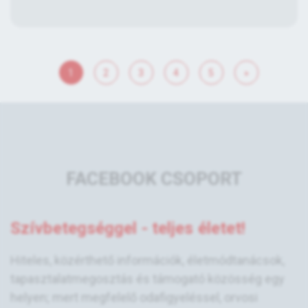
1
2
3
4
5
»
FACEBOOK CSOPORT
Szívbetegséggel - teljes életet!
Hiteles, közérthető információk, életmódtanácsok,
tapasztalatmegosztás és támogató közösség egy
helyen; mert megfelelő odafigyeléssel, orvosi