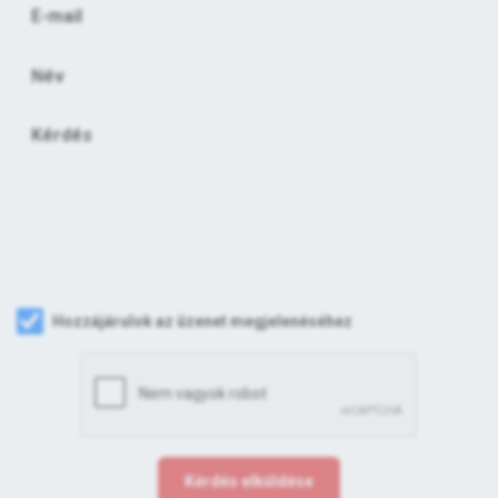
Hozzájárulok az üzenet megjelenéséhez
Kérdés elküldése