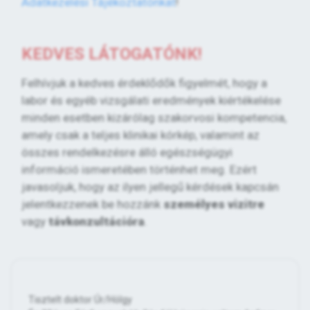
Adatkezelési Tájékoztatónkat
!
KEDVES LÁTOGATÓNK!
Felhívjuk a kedves érdeklődők figyelmét, hogy a
labor és egyéb vizsgálati eredmények kiértékelése
minden esetben kizárólag szakorvosi kompetencia,
amely csak a teljes klinikai kórkép, valamint az
összes rendelkezésre álló egészségügyi
információ ismeretében történhet meg. Ezért
javasoljuk, hogy az ilyen jellegű kérdések kapcsán
jelentkezzenek be hozzánk
személyes vizitre
vagy
távkonzultációra
.
Tisztelt doktor Úr/Hölgy