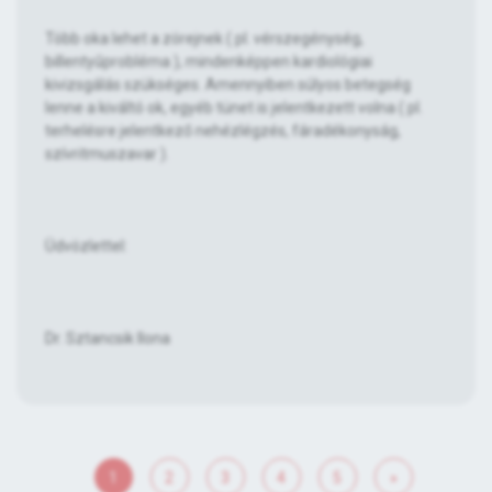
Több oka lehet a zörejnek ( pl. vérszegénység,
billentyűprobléma ), mindenképpen kardiológiai
kivizsgálás szükséges. Amennyiben súlyos betegség
lenne a kiváltó ok, egyéb tünet is jelentkezett volna ( pl.
terhelésre jelentkező nehézlégzés, fáradékonyság,
szívritmuszavar ).
Üdvözlettel:
Dr. Sztancsik Ilona
1
2
3
4
5
»