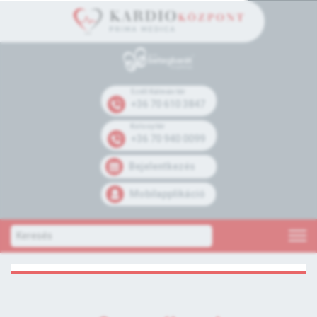
Széll Kálmán tér
+36 70 610 3847
Kolosy tér
+36 70 940 0099
Bejelentkezés
Mobilapplikáció