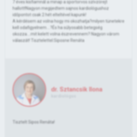
7 éves kisfiamnál a minap a sportorvos szívzörejt
hallott!Nagyon megijedtem sajnos kardiológushoz
időpontot csak 2 hét elteltével kapunk!
A kérdésem az volna hogy mi okozhatja?milyen tünetekre
kell odafigyelnem....?És ha súlyosabb betegség
okozza....mit kelett volna észrevennem? Nagyon várom
válaszát! Tisztelettel:Siposne Renáta
dr. Sztancsik Ilona
kardiológus
Tisztelt Sipos Renáta!