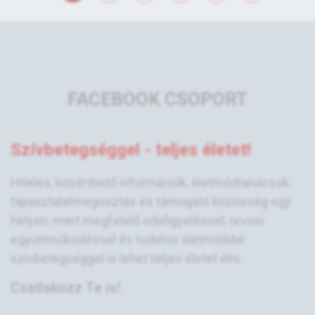
FACEBOOK CSOPORT
Szívbetegséggel - teljes életet!
Hiteles, közérthető információk, életmódtanácsok,
tapasztalatmegosztás és támogató közösség egy
helyen; mert megfelelő odafigyeléssel, orvosi
együttműködéssel és tudatos életmóddal
szívbetegséggel is lehet teljes életet élni.
Csatlakozz Te is!