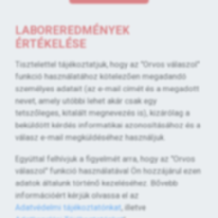
LABOREREDMÉNYEK
ÉRTÉKELÉSE
Tisztelettel tájékoztatjuk, hogy az "Orvos válaszol"
funkció használatához kötelezően megadandó
személyes adatait (az e-mail címét és a megadott
nevet, amely utóbbi lehet akár csak egy
tetszőleges, kitalált megnevezés is), kizárólag a
beküldött kérdés informatikai azonosításához és a
válasz e-mail megküldéséhez használjuk.
Egyúttal felhívjuk a figyelmét arra, hogy az "Orvos
válaszol" funkció használatával Ön hozzájárul ezen
adatok általunk történő kezeléséhez. Bővebb
információért kérjük olvassa el az
Adatvédelmi tájékoztatónkat
, illetve