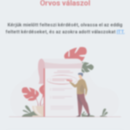
Orvos válaszol
Kérjük mielőtt felteszi kérdését, olvassa el az eddig
feltett kérdéseket, és az azokra adott válaszokat
ITT.