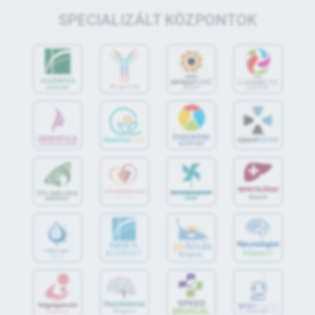
SPECIALIZÁLT KÖZPONTOK
jó
Alvás
IMMUN
KÖZPONT
Központ
S
POR
T
O
R
V
OS
I
KÖ
ZPON
T