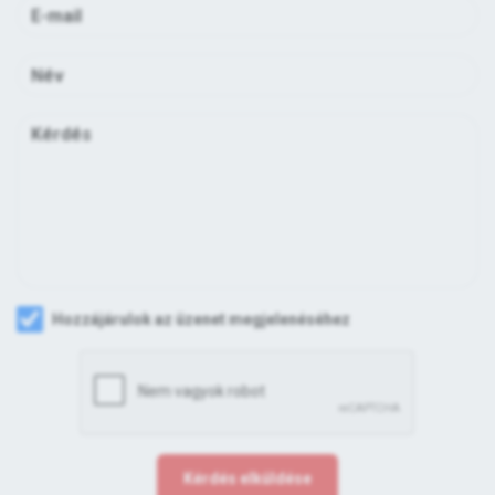
Hozzájárulok az üzenet megjelenéséhez
Kérdés elküldése