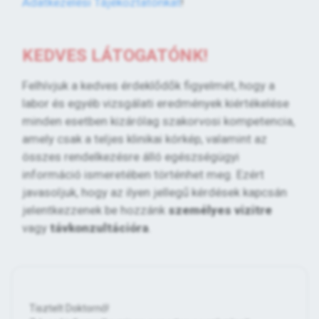
Adatkezelési Tájékoztatónkat
!
KEDVES LÁTOGATÓNK!
Felhívjuk a kedves érdeklődők figyelmét, hogy a
labor és egyéb vizsgálati eredmények kiértékelése
minden esetben kizárólag szakorvosi kompetencia,
amely csak a teljes klinikai kórkép, valamint az
összes rendelkezésre álló egészségügyi
információ ismeretében történhet meg. Ezért
javasoljuk, hogy az ilyen jellegű kérdések kapcsán
jelentkezzenek be hozzánk
személyes vizitre
vagy
távkonzultációra
.
Tisztelt Doktornő!