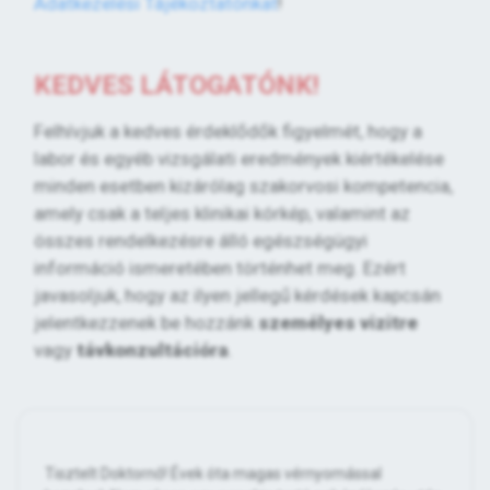
Adatkezelési Tájékoztatónkat
!
KEDVES LÁTOGATÓNK!
Felhívjuk a kedves érdeklődők figyelmét, hogy a
labor és egyéb vizsgálati eredmények kiértékelése
minden esetben kizárólag szakorvosi kompetencia,
amely csak a teljes klinikai kórkép, valamint az
összes rendelkezésre álló egészségügyi
információ ismeretében történhet meg. Ezért
javasoljuk, hogy az ilyen jellegű kérdések kapcsán
jelentkezzenek be hozzánk
személyes vizitre
vagy
távkonzultációra
.
Tisztelt Doktornő! Évek óta magas vérnyomással