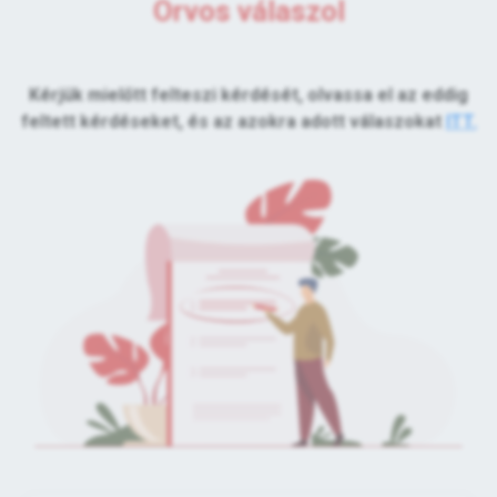
Orvos válaszol
Kérjük mielőtt felteszi kérdését, olvassa el az eddig
feltett kérdéseket, és az azokra adott válaszokat
ITT.