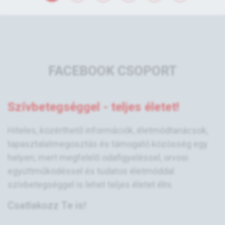
FACEBOOK CSOPORT
Szívbetegséggel - teljes életet!
Hiteles, közérthető információk, életmódtanácsok,
tapasztalatmegosztás és támogató közösség egy
helyen; mert megfelelő odafigyeléssel, orvosi
együttműködéssel és tudatos életmóddal
szívbetegséggel is lehet teljes életet élni.
Csatlakozz Te is!