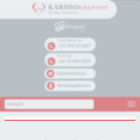
Széll Kálmán tér
+36 70 610 3847
Kolosy tér
+36 70 940 0099
Bejelentkezés
Mobilapplikáció