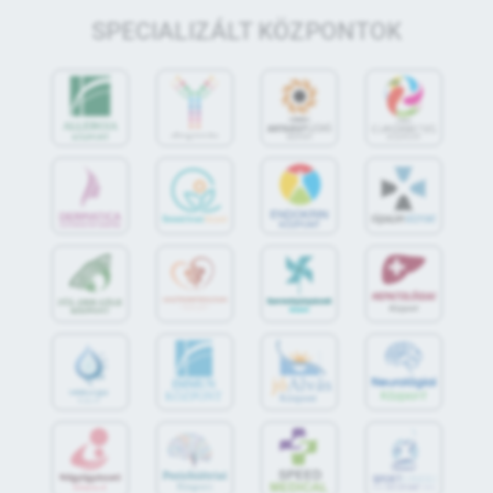
SPECIALIZÁLT KÖZPONTOK
jó
Alvás
IMMUN
KÖZPONT
Központ
S
POR
T
O
R
V
OS
I
KÖ
ZPON
T