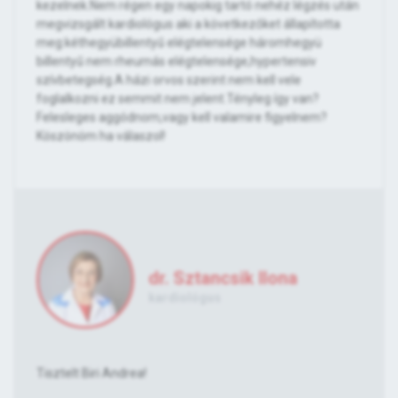
kezelnek.Nem régen egy napokig tartó nehéz légzés után
megvizsgált kardiológus aki a következőket állapította
meg:kéthegyübillentyű elégtelensége háromhegyü
billentyű nem rheumás elégtelensége,hypertensiv
szívbetegség.A házi orvos szerint nem kell vele
foglalkozni ez semmit nem jelent.Tényleg így van?
Felesleges aggódnom,vagy kell valamire figyelnem?
Köszönöm ha válaszol!
dr. Sztancsik Ilona
kardiológus
Tisztelt Biri Andrea!