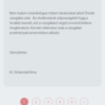
Nem tudom a kardiológus milyen tanácsokat adott Önnek
vizsgálat után . Az elváltozások súlyosságától függ a
további teendő, ezt a vizsgálatot végző orvostól kellene
megkérdezni. Korrekt vélemény csak a vizsgálati
eredmények ismeretében adható.
Üdvözlettel :
Dr. Sztancsik Ilona
1
2
3
4
5
»