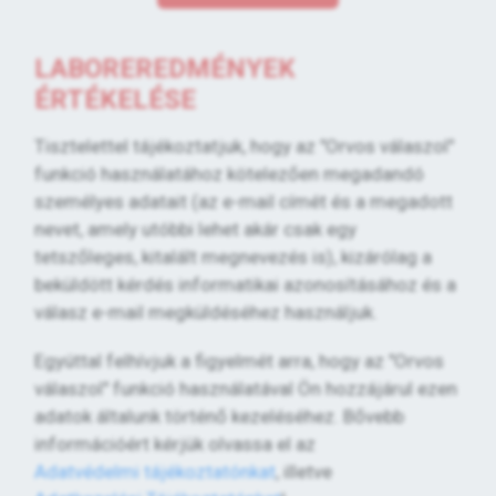
LABOREREDMÉNYEK
ÉRTÉKELÉSE
Tisztelettel tájékoztatjuk, hogy az "Orvos válaszol"
funkció használatához kötelezően megadandó
személyes adatait (az e-mail címét és a megadott
nevet, amely utóbbi lehet akár csak egy
tetszőleges, kitalált megnevezés is), kizárólag a
beküldött kérdés informatikai azonosításához és a
válasz e-mail megküldéséhez használjuk.
Egyúttal felhívjuk a figyelmét arra, hogy az "Orvos
válaszol" funkció használatával Ön hozzájárul ezen
adatok általunk történő kezeléséhez. Bővebb
információért kérjük olvassa el az
Adatvédelmi tájékoztatónkat
, illetve