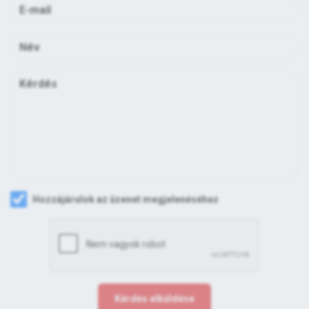
Hozzájárulok az üzenet megjelenéséhez
Kérdés elküldése