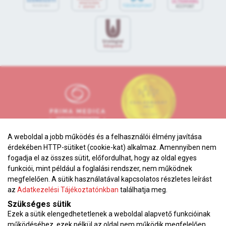
A weboldal a jobb működés és a felhasználói élmény javítása
érdekében HTTP-sütiket (cookie-kat) alkalmaz. Amennyiben nem
fogadja el az összes sütit, előfordulhat, hogy az oldal egyes
funkciói, mint például a foglalási rendszer, nem működnek
megfelelően. A sütik használatával kapcsolatos részletes leírást
Adatkezelési tájékoztató
az
Adatkezelési Tájékoztatónkban
találhatja meg.
Karrier
Szükséges sütik
Ezek a sütik elengedhetetlenek a weboldal alapvető funkcióinak
VEKOP pályázat
működéséhez, ezek nélkül az oldal nem működik megfelelően.