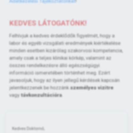
Adatkezelési Tájékoztatónkat
!
KEDVES LÁTOGATÓNK!
Felhívjuk a kedves érdeklődők figyelmét, hogy a
labor és egyéb vizsgálati eredmények kiértékelése
minden esetben kizárólag szakorvosi kompetencia,
amely csak a teljes klinikai kórkép, valamint az
összes rendelkezésre álló egészségügyi
információ ismeretében történhet meg. Ezért
javasoljuk, hogy az ilyen jellegű kérdések kapcsán
jelentkezzenek be hozzánk
személyes vizitre
vagy
távkonzultációra
.
Kedves Doktornő,