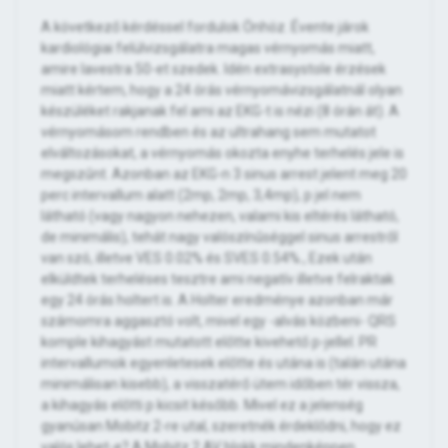
A következő kérdéssel fordulok Önhöz. Évente járok
kardiológiai felülvizsgálatra magas vérnyomás miatt,
amire lavestra 50-et szedek. Idén extrasystole érzések
miatt kértem, hogy a 24 órás vérnyomávizsgálatnál olyan
készüléket rakjanak fel ami az EKG-t is nézi (8 órán át). A
vérnyomásom rendben és az ultrahang sem mutatot
elváltozásokat, a vérnyomás okozta enyhe terhelés jele is
megszűnt. Azonban az EKG-n 3 sinus arrest jelent meg 20
perc intervallum alatt (2mp, 2mp, 3,4mp), p jel nem
látható (vagy nagyon nehezen, valami kis eltérés látható,
de minimális), tehát nagy valószínűséggel sinus arrestről
van szó, illetve VES 0.02% és SVES 0.54%., Ezek után
elküldtek terheléses tesztre ami negatív illetve felraktak
egy 24 órás holtert is. A Holter eredménye azonban már
számomra aggasztó volt, mivel egy -alvás közbeni- QRS
komple kihagyást mutatott előtte kivehető p-jellel. PR
intervallumok egyenletesek előtte és utána is (talán utána
minimálisan kisebb), a visszatérő ütem időben tér vissza,
a kihagyás előtti p kicsit később. Mivel ez a jelenség
gyanúsan Mobitz 2-re utal, szeretnék érdeklődni, hogy ez
valós lehet-e? A Mobitz 2 AV blokk mindenképpen