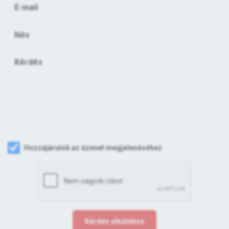
Hozzájárulok az üzenet megjelenéséhez
Kérdés elküldése