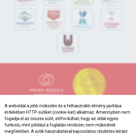
S
POR
T
O
R
V
OS
I
KÖ
ZPON
T
A weboldal a jobb működés és a felhasználói élmény javítása
érdekében HTTP-sütiket (cookie-kat) alkalmaz. Amennyiben nem
fogadja el az összes sütit, előfordulhat, hogy az oldal egyes
funkciói, mint például a foglalási rendszer, nem működnek
megfelelően. A sütik használatával kapcsolatos részletes leírást
Adatkezelési tájékoztató