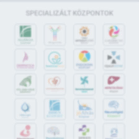
SPECIALIZÁLT KÖZPONTOK
jó
Alvás
IMMUN
KÖZPONT
Központ