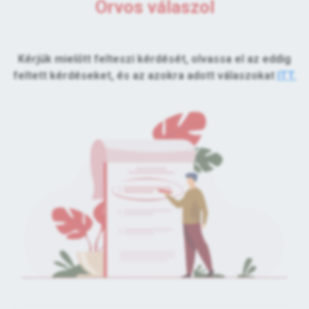
Orvos válaszol
Kérjük mielőtt felteszi kérdését, olvassa el az eddig
feltett kérdéseket, és az azokra adott válaszokat
ITT.