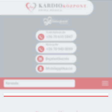
Széll Kálmán tér
+36 70 610 3847
Kolosy tér
+36 70 940 0099
Bejelentkezés
Mobilapplikáció