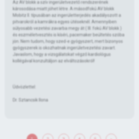
Az AV blokk a szív ingerületvezető rendszerének
károsodása miatt jöhet létre. A másodfokú AV blokk
Mobitz II. típusában az ingerületterjedés akadályozott a
pitvarokról a kamrákra egyes ütéseknél. Amennyiben
súlyosabb vezetési zavarba megy át ( III. fokú AV blokk )
és eszméletvesztés is kíséri, pacemaker beültetés szóba
jön. Nem tudom, hogy szed-e gyógyszert, mert bizonyos
gyógyszerek is okozhatnak ingerületvezetési zavart.
Javaslom, hogy a vizsgálatokat végző kardiológus
kollégával konzultáljon az elváltozásokról!
Üdvözlettel:
Dr. Sztancsik Ilona