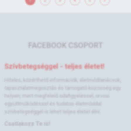
1
2
3
4
5
»
FACEBOOK CSOPORT
Szívbetegséggel - teljes életet!
Hiteles, közérthető információk, életmódtanácsok,
tapasztalatmegosztás és támogató közösség egy
helyen; mert megfelelő odafigyeléssel, orvosi
együttműködéssel és tudatos életmóddal
szívbetegséggel is lehet teljes életet élni.
Csatlakozz Te is!