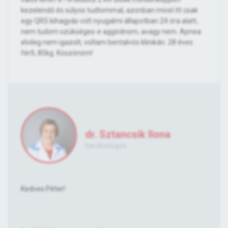
kezelendő és súlyos tudtommal, azonban mivel itt csak
egy QRS kihagyás volt nyugalmi állapotban 24 óra alatt,
nem tudom szükséges-e aggódnom, avagy nem. Apnea
elvileg nem igazolt, voltam bentalvós klinikán. 28 éves
férfi, 85kg. Köszönöm!
dr. Sztancsik Ilona
kardiológus
Kedves Péter!