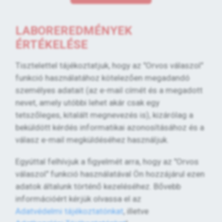
LABOREREDMÉNYEK
ÉRTÉKELÉSE
Tisztelettel tájékoztatjuk, hogy az "Orvos válaszol"
funkció használatához kötelezően megadandó
személyes adatait (az e-mail címét és a megadott
nevet, amely utóbbi lehet akár csak egy
tetszőleges, kitalált megnevezés is), kizárólag a
beküldött kérdés informatikai azonosításához és a
válasz e-mail megküldéséhez használjuk.
Egyúttal felhívjuk a figyelmét arra, hogy az "Orvos
válaszol" funkció használatával Ön hozzájárul ezen
adatok általunk történő kezeléséhez. Bővebb
információért kérjük olvassa el az
Adatvédelmi tájékoztatónkat
, illetve