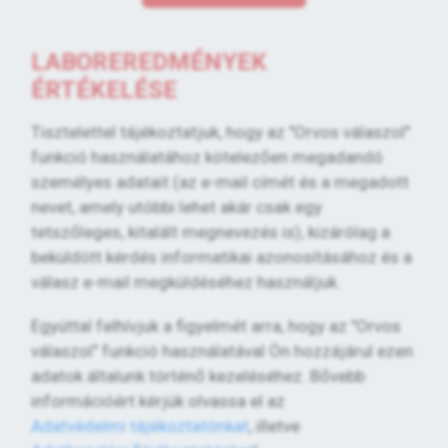
LABOREREDMÉNYEK
ÉRTÉKELÉSE
Tisztelettel tájékoztatjuk, hogy az "Orvos válaszol"
funkció használatához kötelezően megadandó
személyes adatait (az e-mail címét és a megadott
nevet, amely utóbbi lehet akár csak egy
tetszőleges, kitalált megnevezés is), kizárólag a
beküldött kérdés informatikai azonosításához és a
válasz e-mail megküldéséhez használjuk.
Egyúttal felhívjuk a figyelmét arra, hogy az "Orvos
válaszol" funkció használatával Ön hozzájárul ezen
adatok általunk történő kezeléséhez. Bővebb
információért kérjük olvassa el az
Adatvédelmi tájékoztatónkat
, illetve