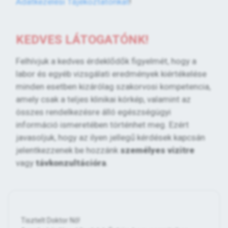
Adatkezelési Tájékoztatónkat
!
KEDVES LÁTOGATÓNK!
Felhívjuk a kedves érdeklődők figyelmét, hogy a
labor és egyéb vizsgálati eredmények kiértékelése
minden esetben kizárólag szakorvosi kompetencia,
amely csak a teljes klinikai kórkép, valamint az
összes rendelkezésre álló egészségügyi
információ ismeretében történhet meg. Ezért
javasoljuk, hogy az ilyen jellegű kérdések kapcsán
jelentkezzenek be hozzánk
személyes vizitre
vagy
távkonzultációra
.
Tisztelt Doktor Nő!