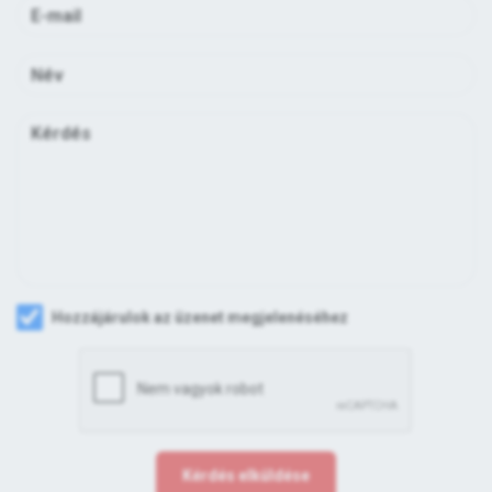
Hozzájárulok az üzenet megjelenéséhez
Kérdés elküldése