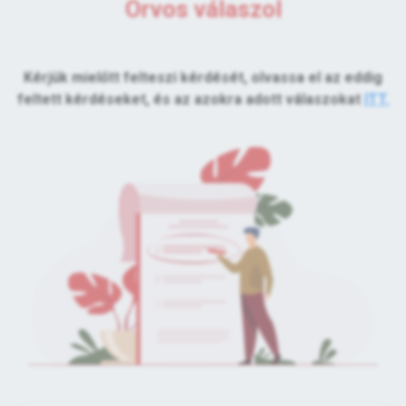
Orvos válaszol
Kérjük mielőtt felteszi kérdését, olvassa el az eddig
feltett kérdéseket, és az azokra adott válaszokat
ITT.