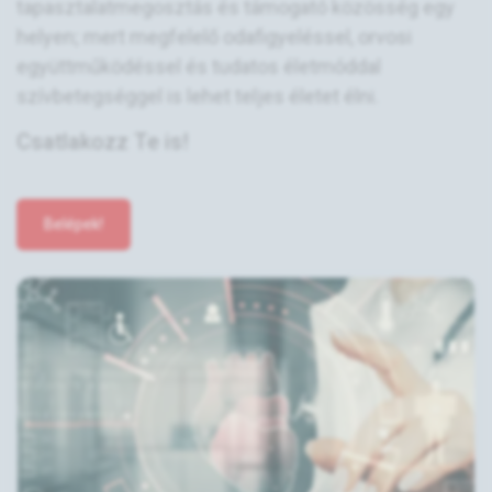
tapasztalatmegosztás és támogató közösség egy
helyen; mert megfelelő odafigyeléssel, orvosi
együttműködéssel és tudatos életmóddal
szívbetegséggel is lehet teljes életet élni.
Csatlakozz Te is!
Belépek!