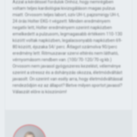
Azzal a kérdéssel fordulok Önhöz, hogy nemrégiben
voltam teljes kardiológiai kivizsgáláson magas pulzus
miatt. Orvosom teljes labort, szív UH-t, pajzsmirigy UH-t,
24 órás Holter EKG-t végzett. Minden eredményem
negatív lett, Holter eredményem szerint napközben
emelkedett a pulzusom, legmagasabb értékeim 110-130
között voltak napközben, legalacsonyabb napközben 69-
80 között, éjszaka 54/ perc. Átlagot számolva 90/perc
eredmény lett. Ritmuszavar szervi eltérés nem látható,
vérnyomásom rendben van. (100/70-120/70-ig kb.)
Orvosom nem javasol gyógyszeres kezelést, véleménye
szerint a stressz és a dohányzás okozza, életmódváltást
javasolt. Ön szerint van esély arra, hogy életmódváltással
rendeződjön ez az állapot? Illetve milyen sportot javasol?
Válaszát előre is köszönöm!