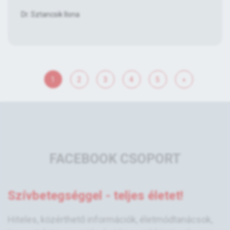
Dr. Sztancsik Ilona
1
2
3
4
5
»
FACEBOOK CSOPORT
Szívbetegséggel - teljes életet!
Hiteles, közérthető információk, életmódtanácsok,