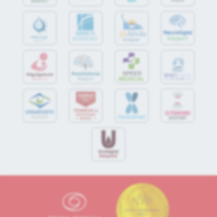
jó
Alvás
IMMUN
KÖZPONT
Központ
S
POR
T
O
R
V
OS
I
KÖ
ZPON
T