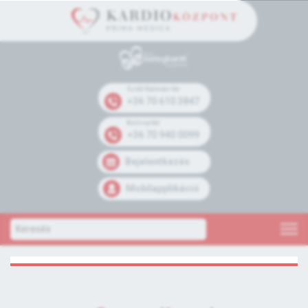
Széll Kálmán tér
+36 70 610 3847
Kolosy tér
+36 70 940 0099
Bejelentkezés
Mobilapplikáció