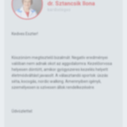
dr. Sztancsik Ilona
kardiológus
Kedves Eszter!
Köszönöm megtisztelő bizalmát. Negatív eredményei
valóban nem adnak okot az aggodalomra. Kezelőorvosa
helyesen döntött, amikor gyógyszeres kezelés helyett
életmódváltást javasolt. A választandó sportok: úszás
séta, kocogás, nordic walking. Amennyiben igényli,
személyesen is szívesen állok rendelkezésére.
Üdvözlettel: