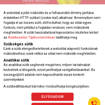
A weboldal a jobb működés és a felhasználói élmény javítása
érdekében HTTP-sütiket (cookie-kat) alkalmaz. Amennyiben nem
fogadja el az összes sütit, előfordulhat, hogy az oldal egyes
funkciói, mint például a foglalási rendszer, nem működnek
megfelelően. A sütik használatával kapcsolatos részletes leírást
Adatkezelési tájékoztató
az
Adatkezelési Tájékoztatónkban
találhatja meg.
Karrier
Szükséges sütik
Ezek a sütik elengedhetetlenek a weboldal alapvető funkcióinak
VEKOP pályázat
működéséhez, ezek nélkül az oldal nem működik megfelelően.
Impresszum
Analitikai sütik
Adatvédelmi tájékoztató
Az analitikai sütik segítenek megérteni, milyen tartalmakat
ÁSZF
kedvelnek a látogatók, ezzel javíthatjuk szolgáltatásainkat. Az
összegyűjtött adatok nem kapcsolhatók össze konkrét
Vérnyomásnapló
személyekkel.
A sütibeállításokat bármikor módosíthatja böngészőjében.
Az oldalon feltüntetett árak az ÁFÁ-t tartalmazzák!
A képek a
Shutterstock.com
és a
Canva.com
licence alapján
ELFOGADOM
kerültek felhasználásra.
Copyright © 2026 •
KardioKözpont.hu
• Minden jog fenntartva.