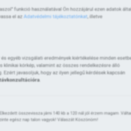
álaszol" funkció használatával Ön hozzájárul ezen adatok álta
vassa el az
Adatvédelmi tájékoztatónkat
, illetve
or és egyéb vizsgálati eredmények kiértékelése minden esetb
 klinikai kórkép, valamint az összes rendelkezésre álló
Ezért javasoljuk, hogy az ilyen jellegű kérdések kapcsán
távkonzultációra
.
kezdett összevissza járni 140 kb a 120 nál jól érzem magam .Válta
szinte egész nap talon vagyok! Válaszát Köszönöm!