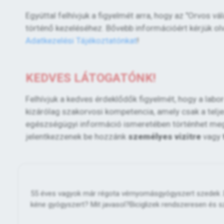
Egyúttal felhívjuk a figyelmét arra, hogy az "Orvos v
történő kezeléséhez. Bővebb információért kérjük ol
Adatkezelési Tájékoztatónkat
!
KEDVES LÁTOGATÓNK!
Felhívjuk a kedves érdeklődők figyelmét, hogy a lab
kizárólag szakorvosi kompetencia, amely csak a teljes
egészségügyi információ ismeretében történhet meg. 
jelentkezzenek be hozzánk
személyes vizitre
vagy
55 éves vagyok már régota vérnyomásgyógyszert szedek .El
kéne gyógyszert? Mit javasol?Biciglizek rendszeresen és 