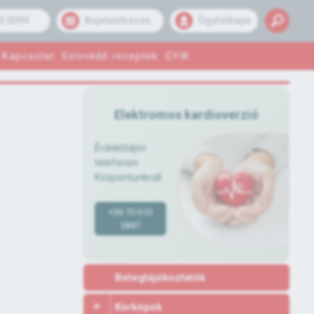
0 0099
Bejelentkezés
Ügyfélkapu
Kapcsolat
Szívvédő receptek
GYIK
Elektromos kardioverzió
Érdeklődjön
telefonon
Központunknál:
+36 70 610
3847
Betegtájékoztatók
Kórképek