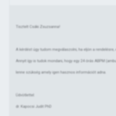
Tisztelt Csáki Zsuzsanna!
A kérdést úgy tudom megválaszolni, ha eljön a rendelésre, é
Annyit így is tudok mondani, hogy egy 24 órás ABPM (am
lenne szükség amely igen hasznos információt adna.
Üdvötlettel:
dr. Kapocsi Judit PhD