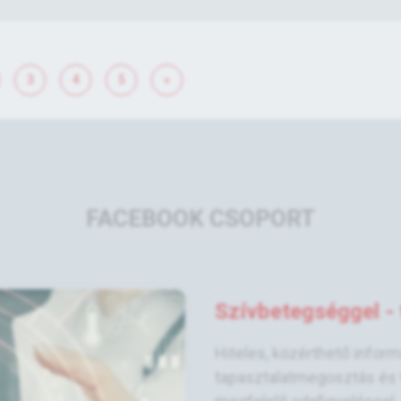
3
4
5
»
FACEBOOK CSOPORT
Szívbetegséggel - t
Hiteles, közérthető infor
tapasztalatmegosztás és 