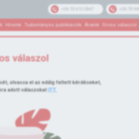
+36 70 610 3847
+36 70 94
k
Híreink
Tudományos publikációk
Áraink
Orvos válaszol
os válaszol
sét, olvassa el az eddig feltett kérdéseket,
kra adott válaszokat
ITT.