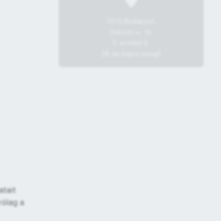
1015 Budapest,
Ostrom u. 16.
II. emelet 6.
28-as kapucsengő
atait
rólag a