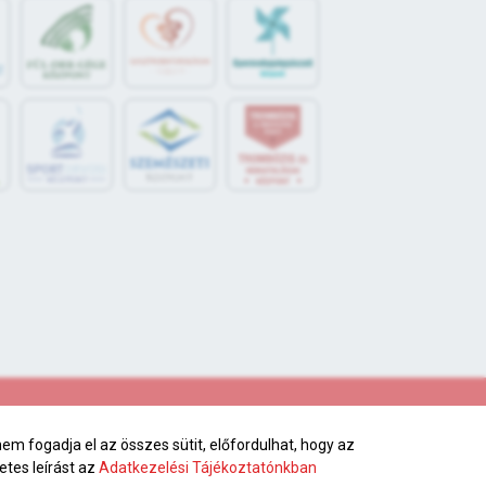
S
POR
T
O
R
V
OS
I
KÖ
ZPON
T
m fogadja el az összes sütit, előfordulhat, hogy az
etes leírást az
Adatkezelési Tájékoztatónkban