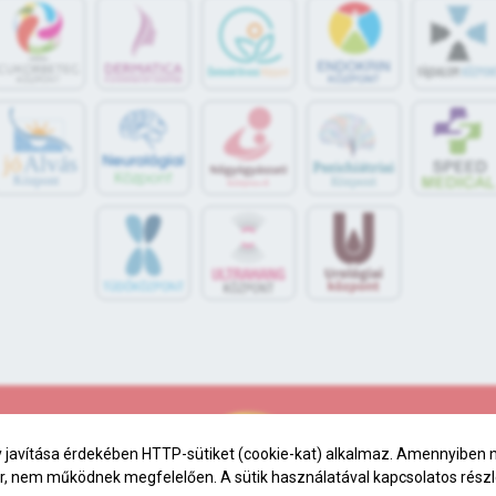
jó
Alvás
Központ
 javítása érdekében HTTP-sütiket (cookie-kat) alkalmaz. Amennyiben ne
zer, nem működnek megfelelően. A sütik használatával kapcsolatos részl