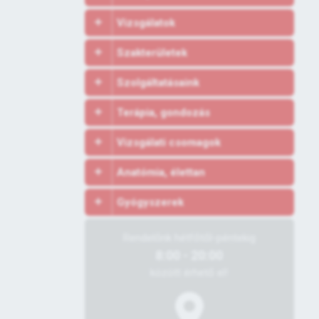
Vizsgálatok
Szakterületek
Szolgáltatásaink
Terápia, gondozás
Vizsgálati csomagok
Anatómia, élettan
Gyógyszerek
Rendelőnk hétfőtől-péntekig
8:00 - 20:00
között érhető el!