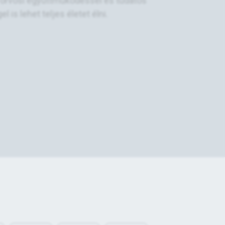
, orvosi együttműködéssel és tudatos
is lehet teljes életet élni.