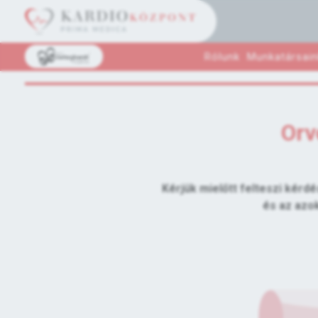
Rólunk
Munkatársain
Orv
Kérjük mielőtt felteszi kérdé
és az azo