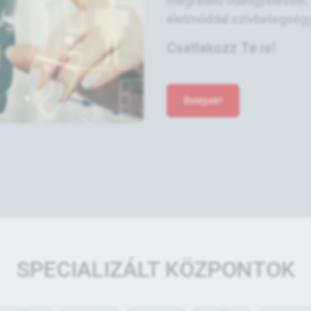
megfelelő odafigyeléssel
életmóddal szívbetegséggel 
Csatlakozz Te is!
Belépek!
SPECIALIZÁLT KÖZPONTOK