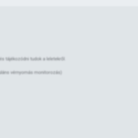
s tájékozódni tudok a leletekről.
buláns vérnyomás monitorozás)