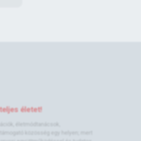
eljes életet!
mációk, életmódtanácsok,
támogató közösség egy helyen; mert