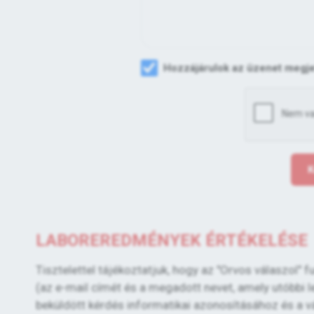
Hozzájárulok az üzenet megj
K
LABOREREDMÉNYEK ÉRTÉKELÉSE
Tisztelettel tájékoztatjuk, hogy az "Orvos válaszol
(az e-mail címét és a megadott nevet, amely utóbbi le
beküldött kérdés informatikai azonosításához és a 