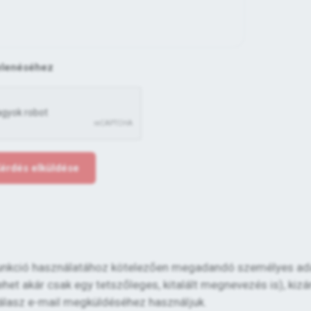
elenéséhez
érdés elküldése
" funkció használatához kötelezően megadandó személyes ad
het akár csak egy tetszőleges, kitalált megnevezés is), kizá
válasz e-mail megküldéséhez használjuk.