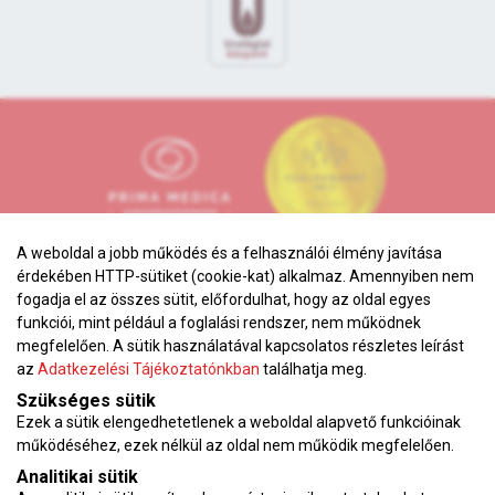
A weboldal a jobb működés és a felhasználói élmény javítása
érdekében HTTP-sütiket (cookie-kat) alkalmaz. Amennyiben nem
fogadja el az összes sütit, előfordulhat, hogy az oldal egyes
funkciói, mint például a foglalási rendszer, nem működnek
megfelelően. A sütik használatával kapcsolatos részletes leírást
Adatkezelési tájékoztató
az
Adatkezelési Tájékoztatónkban
találhatja meg.
Karrier
Szükséges sütik
Ezek a sütik elengedhetetlenek a weboldal alapvető funkcióinak
VEKOP pályázat
működéséhez, ezek nélkül az oldal nem működik megfelelően.
Impresszum
Analitikai sütik
Adatvédelmi tájékoztató