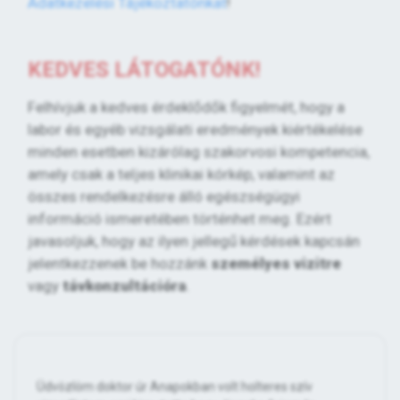
Adatkezelési Tájékoztatónkat
!
KEDVES LÁTOGATÓNK!
Felhívjuk a kedves érdeklődők figyelmét, hogy a
labor és egyéb vizsgálati eredmények kiértékelése
minden esetben kizárólag szakorvosi kompetencia,
amely csak a teljes klinikai kórkép, valamint az
összes rendelkezésre álló egészségügyi
információ ismeretében történhet meg. Ezért
javasoljuk, hogy az ilyen jellegű kérdések kapcsán
jelentkezzenek be hozzánk
személyes vizitre
vagy
távkonzultációra
.
Üdvözlöm doktor úr Anapokban volt holteres szív