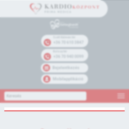
Széll Kálmán tér
+36 70 610 3847
Kolosy tér
+36 70 940 0099
Bejelentkezés
Mobilapplikáció