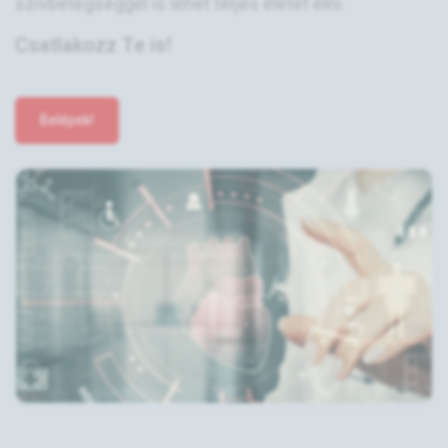
szívbetegséggel is lehet teljes életet élni.
Csatlakozz Te is!
Belépek!