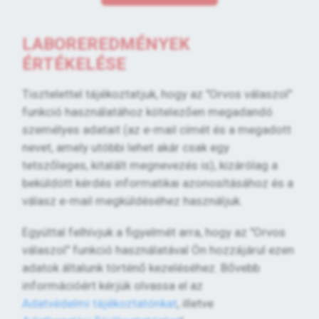
LABOREREDMÉNYEK
ÉRTÉKELÉSE
Tisztelettel tájékoztatjuk, hogy az "Orvos válaszol"
funkció használatához kötelezően megadandó
személyes adatait (az e-mail címét és a megadott
nevet, amely utóbbi lehet akár csak egy
tetszőleges, kitalált megnevezés is), kizárólag a
beküldött kérdés informatikai azonosításához és a
válasz e-mail megküldéséhez használjuk.
Egyúttal felhívjuk a figyelmét arra, hogy az "Orvos
válaszol" funkció használatával Ön hozzájárul ezen
adatok általunk történő kezeléséhez. Bővebb
információért kérjük olvassa el az
Adatvédelmi tájékoztatónkat
, illetve