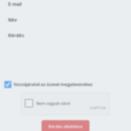
Hozzájárulok az üzenet megjelenéséhez
Kérdés elküldése