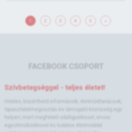
1
2
3
4
5
»
FACEBOOK CSOPORT
Szívbetegséggel - teljes életet!
Hiteles, közérthető információk, életmódtanácsok,
tapasztalatmegosztás és támogató közösség egy
helyen; mert megfelelő odafigyeléssel, orvosi
együttműködéssel és tudatos életmóddal