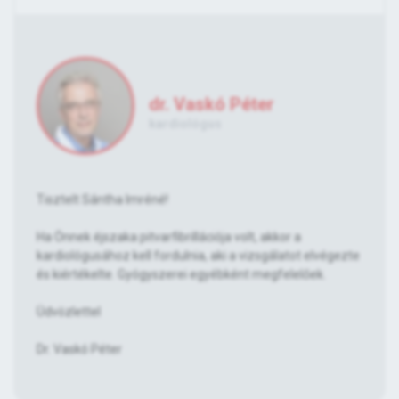
dr. Vaskó Péter
kardiológus
Tisztelt Sántha Imréné!
Ha Önnek éjszaka pitvarfibrillációja volt, akkor a
kardiológusához kell fordulnia, aki a vizsgálatot elvégezte
és kiértékelte. Gyógyszerei egyébként megfelelőek.
Üdvözlettel
Dr. Vaskó Péter