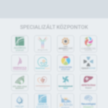
SPECIALIZÁLT KÖZPONTOK
jó
Alvás
IMMUN
KÖZPONT
Központ