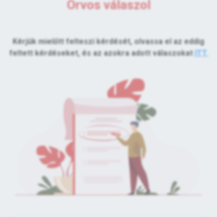
Orvos válaszol
Kérjük mielőtt felteszi kérdését, olvassa el az eddig
feltett kérdéseket, és az azokra adott válaszokat
ITT.