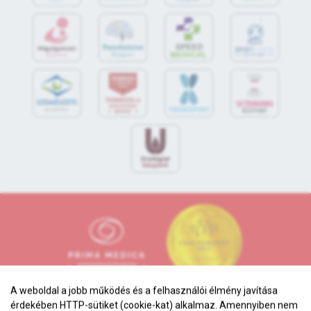
S
POR
T
O
R
V
OS
I
KÖ
ZPON
T
A weboldal a jobb működés és a felhasználói élmény javítása
érdekében HTTP-sütiket (cookie-kat) alkalmaz. Amennyiben nem