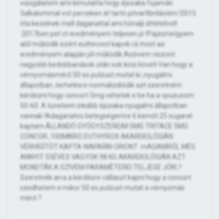
vizsgálatom ami kimutatta hogy éjszaka fojamán
3alkalommal vot perceken át tartó pitvarfibrilációm !2015
óta kezelnek mell daganattal ami hónalji áttételvolt
.2017ben pet ct eredményem teljesen jó !Pajzsmirígyem
alól működik ezért euthiroxot kapok rá most az
eredményem alapján jól működik.Aszivem viszont
nagyobb bedobbanások után sok kicsi követi Van hogy a
vérnyomásmérő 50 es pulzust mutat ki ,nyugalmi
állapotban ,terhelésre normalizálódik azt szeretném
kérdezni hogy concort 5mg vehetek e be ha a vpuzusom
50-60 .A tüneteim inkább éjszaka nyugalmi állapotban
vannak !Adaganatos betegségemre 6 kemót 25 sugarat
kaptam.ÁLLANDÓ GYÓGYSZEREIM 5MG TRITACE 5MG
CONCOR ,100MIKRO EUTHYROX AKARDIOLÓGIÁN
VÉRHÍGÍTÓT KAPTA WAFARIN ORIONT .mAGAMRÓL MÉG
ANNYIT 55ÉVES VAGYOK 98 KG AKARDIOLÓGIÁN AZT
MONDTÁK A SZIVEM PARAMÉTEREI TELJESE JÓK!,?
Szeretnék arra a kérdésre vállaszt kapni hogy a concort
szedhetem e mikor 50 es pulzust mutat a vérnyomás
mérő ?