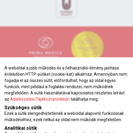
A weboldal a jobb működés és a felhasználói élmény javítása
érdekében HTTP-sütiket (cookie-kat) alkalmaz. Amennyiben nem
fogadja el az összes sütit, előfordulhat, hogy az oldal egyes
funkciói, mint például a foglalási rendszer, nem működnek
megfelelően. A sütik használatával kapcsolatos részletes leírást
Adatkezelési tájékoztató
az
Adatkezelési Tájékoztatónkban
találhatja meg.
Karrier
Szükséges sütik
Ezek a sütik elengedhetetlenek a weboldal alapvető funkcióinak
VEKOP pályázat
működéséhez, ezek nélkül az oldal nem működik megfelelően.
Impresszum
Analitikai sütik
Adatvédelmi tájékoztató