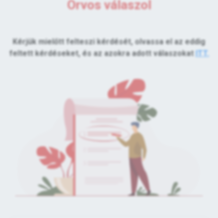
Orvos válaszol
Kérjük mielőtt felteszi kérdését, olvassa el az eddig
feltett kérdéseket, és az azokra adott válaszokat
ITT.