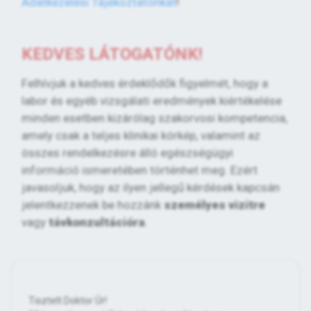
Adatkezelési Tájékoztatónkat
!
KEDVES LÁTOGATÓNK!
Felhívjuk a kedves érdeklődők figyelmét, hogy a
labor és egyéb vizsgálati eredmények kiértékelése
minden esetben kizárólag szakorvosi kompetencia,
amely csak a teljes klinikai kórkép, valamint az
összes rendelkezésre álló egészségügyi
információ ismeretében történhet meg. Ezért
javasoljuk, hogy az ilyen jellegű kérdések kapcsán
jelentkezzenek be hozzánk
személyes vizitre
vagy
távkonzultációra
.
Tisztelt Doktor Úr!