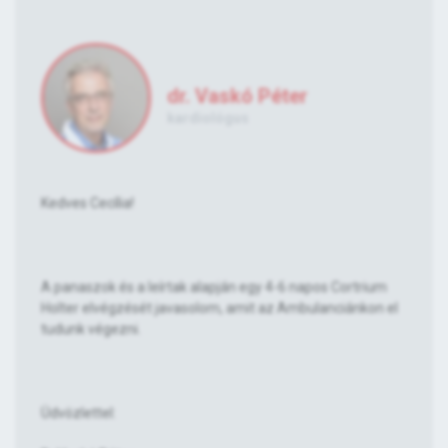
dr. Vaskó Péter
kardiológus
Kedves Cecília!
A panaszok és a leírtak alapján egy 4-6 napos Cortrium
Holter elvégzését javasolom, amit az Ambulanciánkon el
tudunk végezni.
Üdvözlettel: