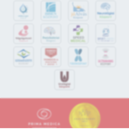
jó
Alvás
IMMUN
KÖZPONT
Központ
S
POR
T
O
R
V
OS
I
KÖ
ZPON
T