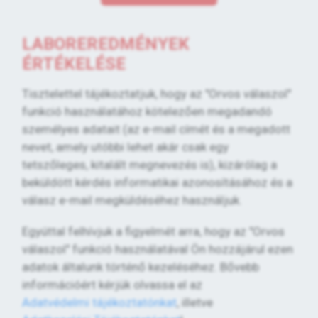
LABOREREDMÉNYEK
ÉRTÉKELÉSE
Tisztelettel tájékoztatjuk, hogy az "Orvos válaszol"
funkció használatához kötelezően megadandó
személyes adatait (az e-mail címét és a megadott
nevet, amely utóbbi lehet akár csak egy
tetszőleges, kitalált megnevezés is), kizárólag a
beküldött kérdés informatikai azonosításához és a
válasz e-mail megküldéséhez használjuk.
Egyúttal felhívjuk a figyelmét arra, hogy az "Orvos
válaszol" funkció használatával Ön hozzájárul ezen
adatok általunk történő kezeléséhez. Bővebb
információért kérjük olvassa el az
Adatvédelmi tájékoztatónkat
, illetve