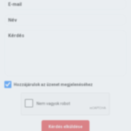
Hozzájárulok az üzenet megjelenéséhez
Kérdés elküldése