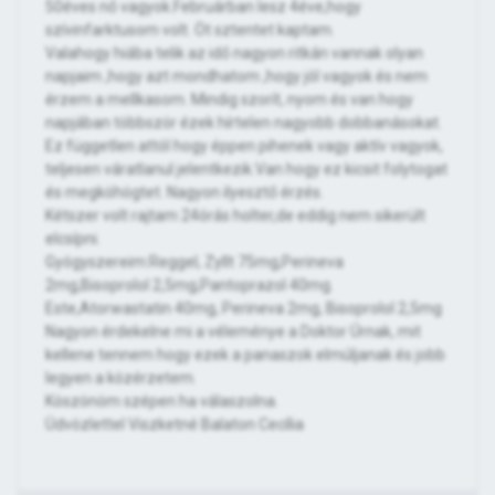
50éves nő vagyok.Februárban lesz 4éve,hogy
szívinfarktusom volt. Öt sztentet kaptam.
Valahogy hiába telik az idő nagyon ritkán vannak olyan
napjaim ,hogy azt mondhatom ,hogy jól vagyok és nem
érzem a mellkasom. Mindig szorít, nyom és van hogy
napjában többször ézek hírtelen nagyobb dobbanásokat.
Ez független attól hogy éppen pihenek vagy aktív vagyok,
teljesen váratlanul jelentkezik.Van hogy ez kicsit folytogat
és megköhögtet. Nagyon ilyesztő érzés.
Kétszer volt rajtam 24órás holter,de eddig nem sikerült
elcsípni.
Gyógyszereim:Reggel, Zyllt 75mg,Perineva
2mg,Bisoprolol 2,5mg,Pantoprazol 40mg.
Este,Atorwastatin 40mg, Perineva 2mg, Bisoprolol 2,5mg
Nagyon érdekelne mi a véleménye a Doktor Úrnak, mit
kellene tennem hogy ezek a panaszok elmúljanak és jobb
legyen a közérzetem.
Köszönöm szépen ha válaszolna.
Üdvözlettel Viszketné Balaton Cecília