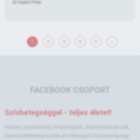
Dr.Vaskó Péter
1
2
3
4
5
»
FACEBOOK CSOPORT
Szívbetegséggel - teljes életet!
Hiteles, közérthető információk, életmódtanácsok,
tapasztalatmegosztás és támogató közösség egy