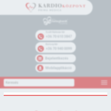
Széll Kálmán tér
+36 70 610 3847
Kolosy tér
+36 70 940 0099
Bejelentkezés
Mobilapplikáció