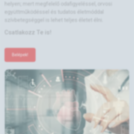
helyen; mert megfelelő odafigyeléssel, orvosi
együttműködéssel és tudatos életmóddal
szívbetegséggel is lehet teljes életet élni.
Csatlakozz Te is!
Belépek!