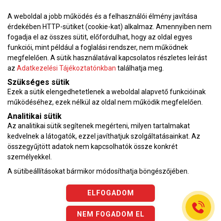
A weboldal a jobb működés és a felhasználói élmény javítása
érdekében HTTP-sütiket (cookie-kat) alkalmaz. Amennyiben nem
fogadja el az összes sütit, előfordulhat, hogy az oldal egyes
funkciói, mint például a foglalási rendszer, nem működnek
megfelelően. A sütik használatával kapcsolatos részletes leírást
Adatkezelési tájékoztató
az
Adatkezelési Tájékoztatónkban
találhatja meg.
Karrier
Szükséges sütik
Ezek a sütik elengedhetetlenek a weboldal alapvető funkcióinak
VEKOP pályázat
működéséhez, ezek nélkül az oldal nem működik megfelelően.
Impresszum
Analitikai sütik
Adatvédelmi tájékoztató
Az analitikai sütik segítenek megérteni, milyen tartalmakat
ÁSZF
kedvelnek a látogatók, ezzel javíthatjuk szolgáltatásainkat. Az
összegyűjtött adatok nem kapcsolhatók össze konkrét
Vérnyomásnapló
személyekkel.
A sütibeállításokat bármikor módosíthatja böngészőjében.
Az oldalon feltüntetett árak az ÁFÁ-t tartalmazzák!
A képek a
Shutterstock.com
és a
Canva.com
licence alapján
ELFOGADOM
kerültek felhasználásra.
Copyright © 2026 •
KardioKözpont.hu
• Minden jog fenntartva.
NEM FOGADOM EL
Developed by
Appon
&
György Nándor