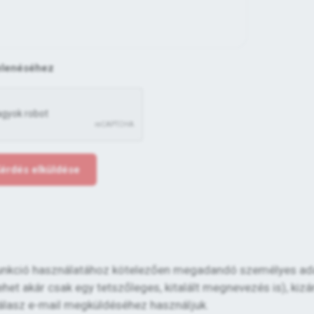
elenéséhez
érdés elküldése
" funkció használatához kötelezően megadandó személyes ad
het akár csak egy tetszőleges, kitalált megnevezés is), kizá
válasz e-mail megküldéséhez használjuk.