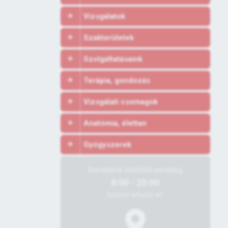
Vizsgálatok
Szakterületek
Szolgáltatásaink
Terápia, gondozás
Vizsgálati csomagok
Anatómia, élettan
Gyógyszerek
Rendelőnk hétfőtől-péntekig
8:00 - 20:00
között érhető el!