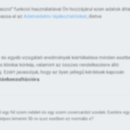
álaszol" funkció használatával Ön hozzájárul ezen adatok álta
vassa el az
Adatvédelmi tájékoztatónkat
, illetve
or és egyéb vizsgálati eredmények kiértékelése minden esetb
 klinikai kórkép, valamint az összes rendelkezésre álló
Ezért javasoljuk, hogy az ilyen jellegű kérdések kapcsán
távkonzultációra
.
egy fél szem nebilet és egy szem covercardot szedek. Esetére egy 
épes lemenni 50-re is,ez esetben ez normális e?