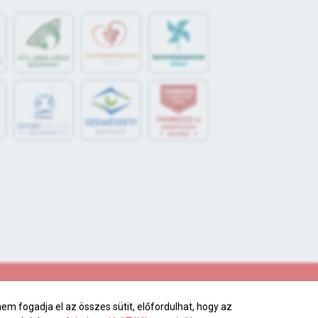
S
POR
T
O
R
V
OS
I
KÖ
ZPON
T
m fogadja el az összes sütit, előfordulhat, hogy az