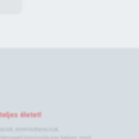
eljes életet!
mációk, életmódtanácsok,
támogató közösség egy helyen; mert