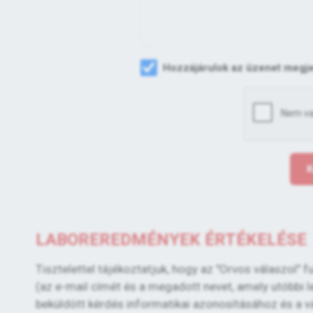
Hozzájárulok az üzenet megj
K
LABOREREDMÉNYEK ÉRTÉKELÉSE
Tisztelettel tájékoztatjuk, hogy az "Orvos válaszol
(az e-mail címét és a megadott nevet, amely utóbbi le
beküldött kérdés informatikai azonosításához és a 