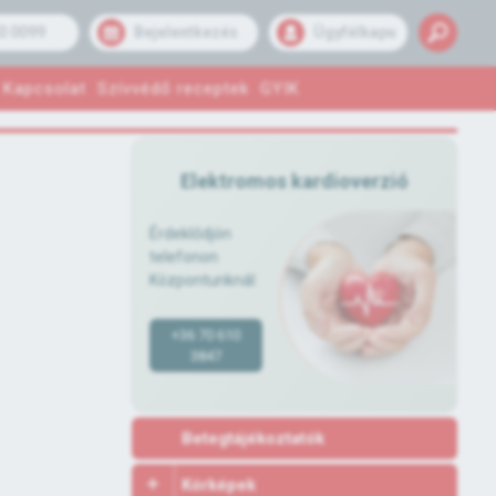
0 0099
Bejelentkezés
Ügyfélkapu
Kapcsolat
Szívvédő receptek
GYIK
Elektromos kardioverzió
Érdeklődjön
telefonon
Központunknál:
+36 70 610
3847
Betegtájékoztatók
Kórképek