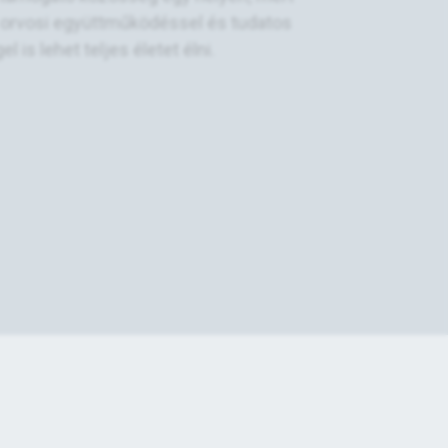
, orvosi együttműködéssel és tudatos
is lehet teljes életet élni.