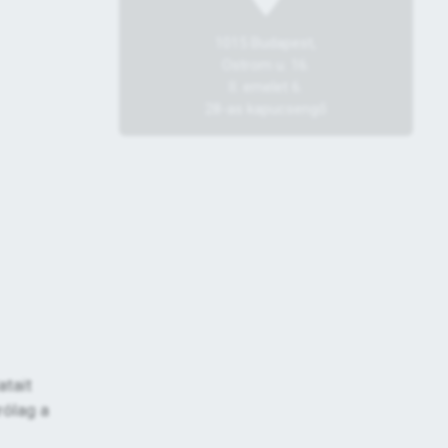
1015 Budapest,
Ostrom u. 16.
II. emelet 6.
28-as kapucsengő
atait
rólag a