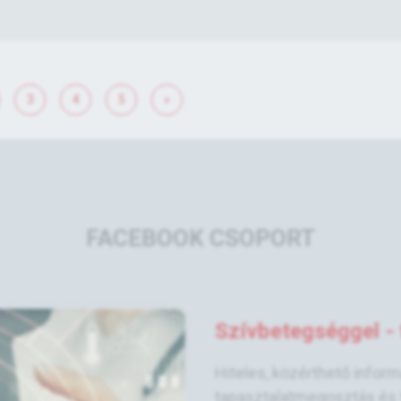
3
4
5
»
FACEBOOK CSOPORT
Szívbetegséggel - t
Hiteles, közérthető infor
tapasztalatmegosztás és 