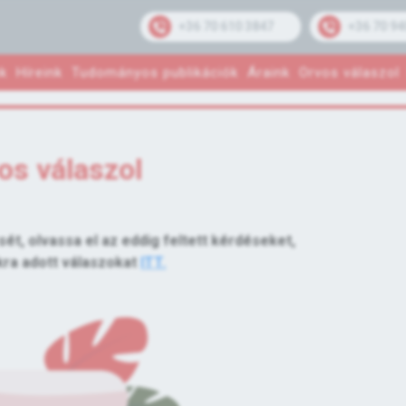
+36 70 610 3847
+36 70 94
k
Híreink
Tudományos publikációk
Áraink
Orvos válaszol
os válaszol
sét, olvassa el az eddig feltett kérdéseket,
kra adott válaszokat
ITT.