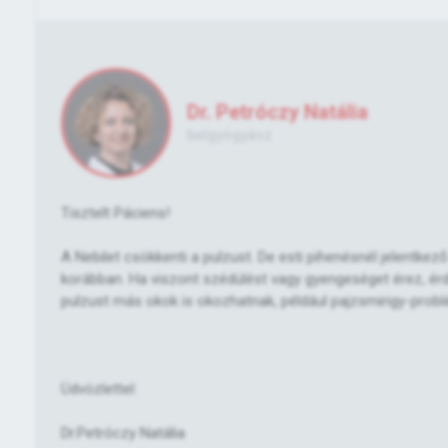
Dr. Petróczy Natália
belgyógyász
Tisztelt Páciens!
A Nebilet csökkenti a pulzust. De esti pihenésnél jelentkez
korábban. Ha viszont szédülést vagy gyengeséget érez, érd
pulzust más okok is okozhatnak, például pajzsmirigy-probl
Üdvözlettel:
Dr.Petróczy Natália