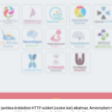
jó
Alvás
Központ
 javítása érdekében HTTP-sütiket (cookie-kat) alkalmaz. Amennyiben ne