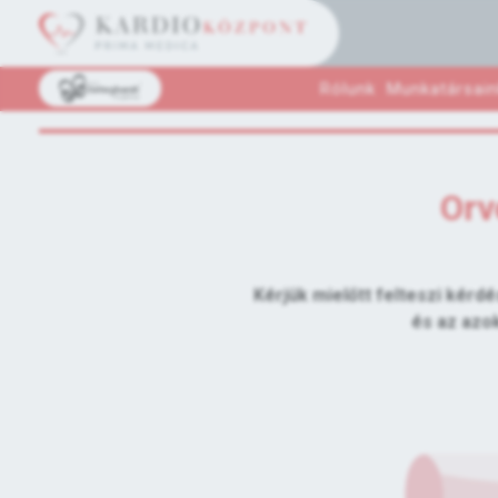
Rólunk
Munkatársain
Orv
Kérjük mielőtt felteszi kérdé
és az azo