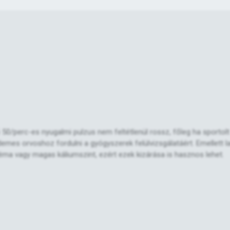
ő 50/perc-es nyugalmi pulzus nem feltétlenül rossz, főleg ha sportolt
emes orvoshoz fordulni a gyógyszerek felülvizsgálatáért. Emellett l
éma vagy magas káliumszint, ezért ezek kizárása is hasznos lehet.