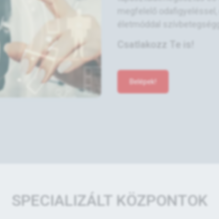
megfelelő odafigyeléssel
életmóddal szívbetegséggel 
Csatlakozz Te is!
Belépek!
SPECIALIZÁLT KÖZPONTOK