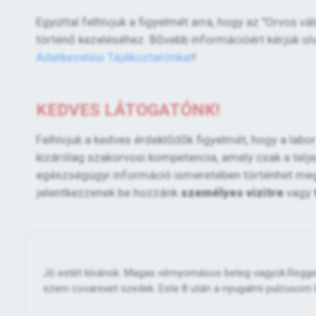
Egyúttal felhívjuk a figyelmét arra, hogy az "Orvos v
történő kezeléséhez. Bővebb információért kérjük ol
Adatkezelési Tájékoztatónkat
!
KEDVES LÁTOGATÓNK!
Felhívjuk a kedves érdeklődők figyelmét, hogy a lab
kizárólag szakorvosi kompetencia, amely csak a teljes
egészségügyi információ ismeretében történhet meg. 
jelentkezzenek be hozzánk
személyes vizitre
vagy
Jó estét kívánok. Magas vérnyomásos beteg vagyok.Reggel 
szem covarexet szedek. Este 8 után a nyugalmi pulzusom k