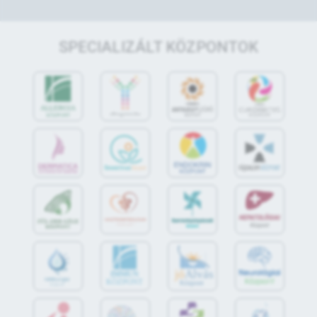
SPECIALIZÁLT KÖZPONTOK
jó
Alvás
IMMUN
KÖZPONT
Központ