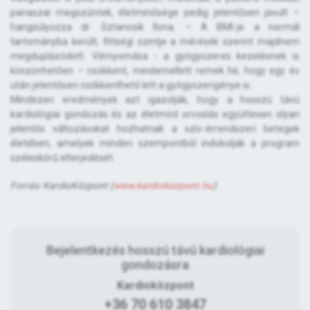
panaszai megszűntek, életminősége pedig jelentősen javult –
hangsúlyozza dr. Sztancsik Ilona. – A BMI-je a normál
tartományba került, fittségi szintje a mérésék szerint majdnem
megduplázódott. Vérnyomása - a gyógyszeres kezelésnek is
köszönhetően – csökkent, mindemellett remek hír, hogy egy év
után jelentősen csökkenthető lett a gyógyszerigénye is.
Mindezen eredmények azt igazolják, hogy a hosszú távú
kardiológiai gondozás és az életmód orvoslás együttesen olyan
jelentős változásokat hozhatnak a szív-érrendszeri betegek
életében, amelyek minden szempontból indokolják a program
széleskörű elterjedését.
Forrás: KardioKözpont (
www.kardiokozpont.hu
)
Bejelentkezés hosszú távú kardiológiai
gondozásra
Kardioközpont
+36 70 610 3847