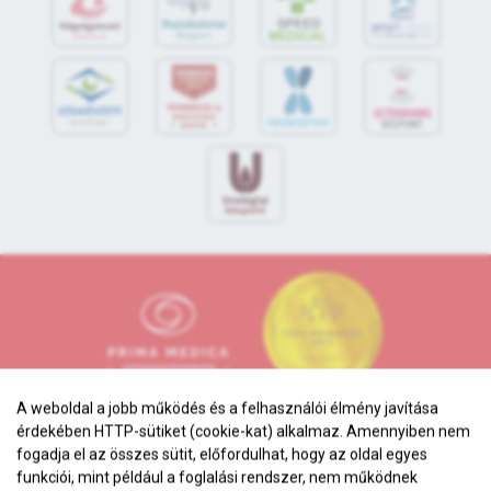
S
POR
T
O
R
V
OS
I
KÖ
ZPON
T
A weboldal a jobb működés és a felhasználói élmény javítása
érdekében HTTP-sütiket (cookie-kat) alkalmaz. Amennyiben nem
fogadja el az összes sütit, előfordulhat, hogy az oldal egyes
funkciói, mint például a foglalási rendszer, nem működnek