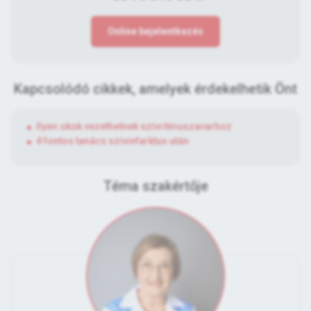
Online bejelentkezés
Kapcsolódó cikkek, amelyek érdekelhetik Önt
Ilyen okok vezethetnek szívritmuszavarhoz
4 fontos tanács szívinfarktus után
Téma szakértője