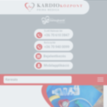
Széll Kálmán tér
+36 70 610 3847
Kolosy tér
+36 70 940 0099
Bejelentkezés
Mobilapplikáció