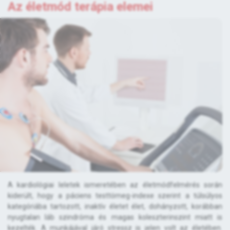
Az életmód terápia elemei
A kardiológiai leletek ismeretében az életmódfelmérés során
kiderült, hogy a páciens testtömeg-indexe szerint a túlsúlyos
kategóriába tartozott, inaktív életet élet, dohányzott, korábban
nyugtalan láb szindróma és magas koleszterinszint miatt is
kezelték. A munkájával járó stressz is jelen volt az életében.