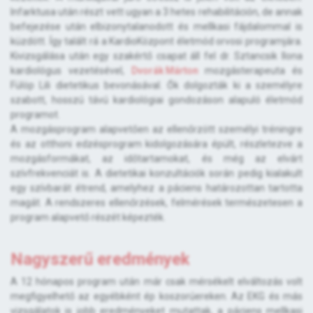
Infarktusa után részt vett ugyan a 3 hetes rehabilitáción, de annak
befejezése után elbizonytalanodott és mellkasi fájdalommal is
küzdött. Így talált rá a KardioKözpont életmód orvosi programjára.
Kivizsgálása után egy szakértő csapat áll fel dr. Sztancsik Ilona
kardiológus vezetésével,
Dvorák Márton
mozgásterapeuta és
Fülöp Lili dietetikus bevonásával. Ők dolgozták ki a személyre
szabott, hosszú távú kardiológiai gondozáson alapuló életmód
programot.
A mozgásprogram alapvetően az ellenőrzött személyi tréningre
és az otthoni edzésprogram kidolgozására épült, részletezve a
mozgásformákat, az időtartamokat, és még az elvárt
szívfrekvenciát is. A dietetikai konzultációk során pedig kialakult
egy szívbarát étrend, amelyhez a páciens határozottan tartotta
magát. A rendszeres ellenőrzések, felmérések természetesen a
program alapvető részét képezték.
Nagyszerű eredmények
A 12 hónapos program után már csak mérsékelt elváltozás volt
megfigyelhető az egyébként ép koszorúereken. Az EKG és más
vizsgálatok is jobb eredményeket mutattak, a páciens mellkasi