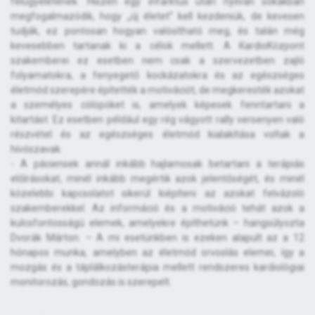
felügyeletének. Hiszen egy infarktus után nyilván sokakban
megfogalmazódik, hogy „új életet” kell kezdeniük, de kevesen
tudják, ez pontosan hogyan valósítható meg, és talán még
kevesebben tartanak ki a célok mellett. A KardioKözpont
szakemberei ez esetben nem csak a szervezetben zajló
folyamatokra, a fenyegető kockázatokra és az egészséges
életmód szerepére építették a motivációt, de megkeresték azokat
a személyes cölöpöket is, amelyek képesek fenntartani a
kitartást. Ez esetben például egy rég vágyott rally versenyen való
részvétel és az egészséges életmód kialakítása voltak a
hívószavak.
- A páciensek annál inkább hajlamosak betartani a terápiás
előírásokat, minél inkább megértik azok jelentőségét, és minél
közelebbi kapcsolatot sikerül kiépíteni az azokat felvázoló
szakemberekkel. Az információ és a motiváció tehát azok a
kulcsfontosságú elemek, amelyekre építhetünk – hangsúlyozta
Dvorák Márton. – A mi esetünkben is ezeken alapult az a 12
hónapos munka, amelyben az életmód orvoslás elemei, így a
mozgás és a táplálkozásterápia mellett rendszeres kardiológiai
monitorozás, gondozás is szerepelt.