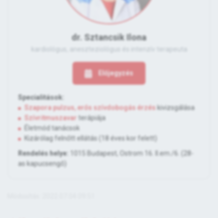
dr. Sztancsik Ilona
kardiológus, aneszteziológus és intenzív terapeuta
Előjegyzés
Specialitások:
Szapora pulzus, erős szívdobogás érzés
kivizsgálása
Szívritmuszavar
terápiája
Életmód tanácsok
Kizárólag felnőtt ellátás (18 éves kor felett)
Rendelés helye:
1015 Budapest, Ostrom 16. II.em./6. (28-
as kapucsengő)
Módosítás: 2022.07.04 09:51