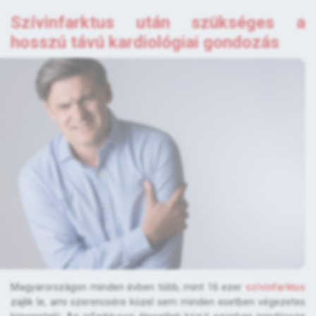
Szívinfarktus után szükséges a
hosszú távú kardiológiai gondozás
Magyarországon minden évben több, mint 16 ezer
szívinfarktus
zajlik le, ami szerencsére közel sem minden esetben végezetes