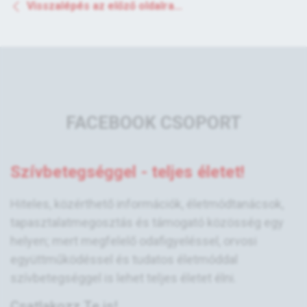
Visszalépés az előző oldalra...
FACEBOOK CSOPORT
Szívbetegséggel - teljes életet!
Hiteles, közérthető információk, életmódtanácsok,
tapasztalatmegosztás és támogató közösség egy
helyen; mert megfelelő odafigyeléssel, orvosi
együttműködéssel és tudatos életmóddal
szívbetegséggel is lehet teljes életet élni.
Csatlakozz Te is!