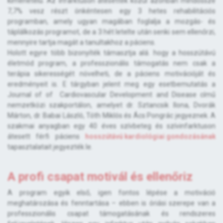
kimenetelű. Az infarktuson átesettek közül azonban mindössze
7,7% vesz részt önkéntesen egy 3 hetes rehabilitációs
programban, amely ugyan magában foglalja a mozgás- és
táplálkozás programot, de a 3 hét letelte után senki sem ellenőrzi,
mennyire tartja magát a tanultakhoz a páciens.
Holott egyre több bizonyíték támasztja alá. hogy a hosszútávú
életmód program, a professzionális támogatás nem csak a
terápia sikerességét növelheti, de a páciens motivációját és
eredményeit is. E tárgyban jelent meg egy esetbemutatás a
Journal of of Cardiovascular Development and Disease című
nemzetközi szakportálon, amelyet dr. Sztancsik Ilona, Dvorák
Márton, dr. Babai László, Tóth Miklós és Ács Pongrác jegyeznek. A
szakmai anyagban egy 40 éves szívbeteg és szívinfarktuson
átesett férfi páciens
hosszútávú kardiológiai gondozásának
tapasztalatait jegyezték le.
A profi csapat motivál és ellenőriz
A program egyik első, igen fontos lépése a motiváció
meghatározása és fenntartása – ebben is óriási szerepe van a
professzionális csapat támogatásának és rendszeres