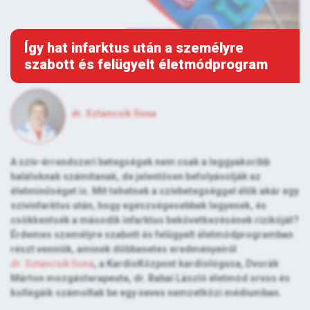
Így hat infarktus után a személyre
szabott és felügyelt életmódprogram
dr. Sztancsik Ilona
A szív-érrendszeri betegségek nem csak a leggyakoribb
haláloknak számítanak, de jelentősen befolyásolják az
életminőséget is. Mit tehetnek a szívbetegséggel élők akár egy
szívinfarktus után, hogy egészségesebbek legyenek, és
csökkentsék a második infarktus bekövetkezésének rizikóját?
Érdemes személyre szabott és felügyelt életmódprogramban
részt venniük, aminek döbbenetes eredményeiről
dr. Sztancsik Ilona
, a KardioKözpont kardiológusa, Dvorák
Márton mozgásterapeuta, dr. Babai László életmód orvos és
kollégáik számoltak be egy neves nemzetközi médiumban.