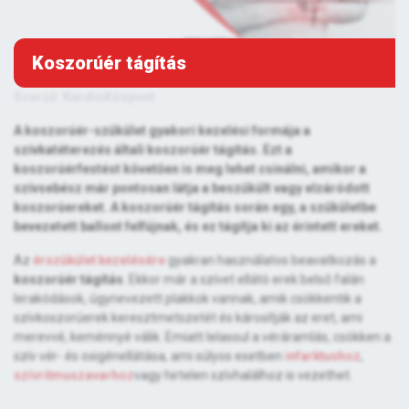
Koszorúér tágítás
Szerző: KardioKözpont
A koszorúér-szűkület gyakori kezelési formája a
szívkatéterezés általi koszorúér tágítás. Ezt a
koszorúérfestést követően is meg lehet csinálni, amikor a
szívsebész már pontosan látja a beszűkült vagy elzáródott
koszorúereket. A koszorúér tágítás során egy, a szűkületbe
bevezetett ballont felfújnak, és ez tágítja ki az érintett ereket.
Az
érszűkület kezelésére
gyakran használatos beavatkozás a
koszorúér tágítás
. Ekkor már a szívet ellátó erek belső falán
lerakódások, úgynevezett plakkok vannak, amik csökkentik a
szívkoszorúerek keresztmetszetét és károsítják az eret, ami
merevvé, keménnyé válik. Emiatt lelassul a véráramlás, csökken a
szív vér- és oxigénellátása, ami súlyos esetben
infarktushoz
,
szívritmuszavarhoz
vagy hirtelen szívhalálhoz is vezethet.