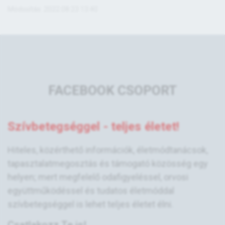
Módosítás: 2022.08.23 13:40
FACEBOOK CSOPORT
Szívbetegséggel - teljes életet!
Hiteles, közérthető információk, életmódtanácsok,
tapasztalatmegosztás és támogató közösség egy
helyen; mert megfelelő odafigyeléssel, orvosi
együttműködéssel és tudatos életmóddal
szívbetegséggel is lehet teljes életet élni.