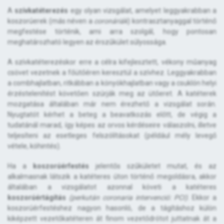
A
szívkatéterezés
egy olyan vizsgálat, amelyet leggyakrabban a
koszorúerek (más néven a
coronáriák
) kontrasztanyaggal történő
megfestése történik, ami arra szolgál, hogy pontosan
meghatározható legyen az érszűkület súlyossága.
A szívkatéterezéskor erre a célra kifejlesztett, vékony műanyag
csövet vezetnek a főütőéren keresztül a szívhez. Leggyakrabban
a combhajlatban, ritkábban a könyökhajlatban vagy a csuklón helyi
érzéstelenítést követően szúrják meg az ütőeret. A katéterek
mozgatása általában már nem érezhető a vizsgálat során.
Nyugtatót kérhet a beteg a beavatkozás előtt, de végig a
tudatánál marad, így képes az orvos kérdéseire válaszolni, illetve
teljesíteni az esetleges felszólításokat (például mély levegő
vétele, köhintés).
Ha a
koszorúérfestés
jelentős szűkületet mutat, és az
alkalmasnak látszik a katéteres úton történő megoldásra, akkor
általában a vizsgálatot azonnal követi a katéteres
koszorúértágítás
(perkután coronaria intervenció: PCI)
. Ekkor a
koszorúérfestéshez nagyon hasonló, de a tágításhoz külön
kiképzett vezetőkatéteren át finom vezetődrótot juttatnak át a