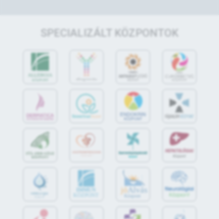
SPECIALIZÁLT KÖZPONTOK
jó
Alvás
IMMUN
KÖZPONT
Központ