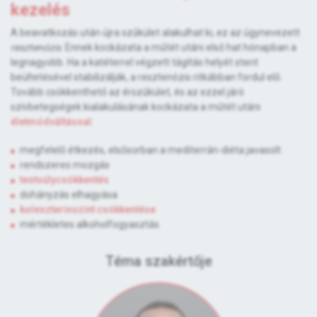
kezelés
A beavatkozás után újra szűkület alakulhat ki, ez az úgynevezett
resztenózis
. Ennek kockázata a műtét utáni első hat hónapban a
legnagyobb. Ha a katéterrel végzett tágítás helyét stent
beültetésével stabilizálják, a resztenózis ritkábban fordul elő.
Tovább csökkenthető az érszűkület, és az ezzel járó
szívbetegségek kialakulásának kockázata a műtét utáni
életmódváltással
:
megfelelő étkezés, elsősorban a mediterrán-diéta javasolt
rendszeres mozgás
testsúlycsökkentés
dohányzás elhagyása
koleszterinszint csökkentése
mértékletes alkoholfogyasztás
Téma szakértője