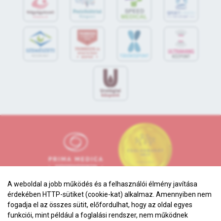
S
POR
T
O
R
V
OS
I
KÖ
ZPON
T
A weboldal a jobb működés és a felhasználói élmény javítása
érdekében HTTP-sütiket (cookie-kat) alkalmaz. Amennyiben nem
fogadja el az összes sütit, előfordulhat, hogy az oldal egyes
funkciói, mint például a foglalási rendszer, nem működnek