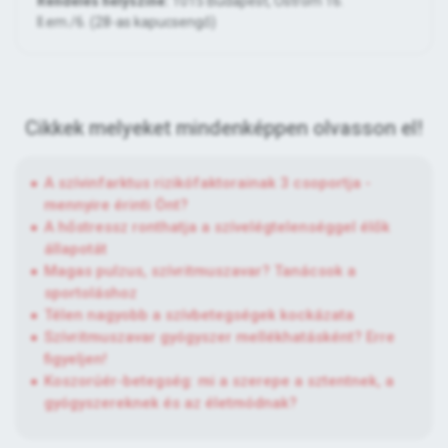
Rendelés helyszíne:
1015 Budapest, Ostrom 16.
II.em./6. (28-as kapucsengő)
Cikkek melyeket mindenképpen olvasson el!
A szívinfarktus rizikófaktorainak 3 csoportja -
mennyire érinti Önt?
A hőstressz ronthatja a szívelégtelenséggel élők
állapotát
Magas pulzus, szívritmuszavar? Tanácsok a
sportoláshoz
Télen nagyobb a szívbetegségek kockázata
Szívritmuszavar gyógyszer mellékhatásként? Erre
figyeljen!
Koszorúér-betegség: mi a szerepe a sztentnek, a
gyógyszereknek és az életmódnak?