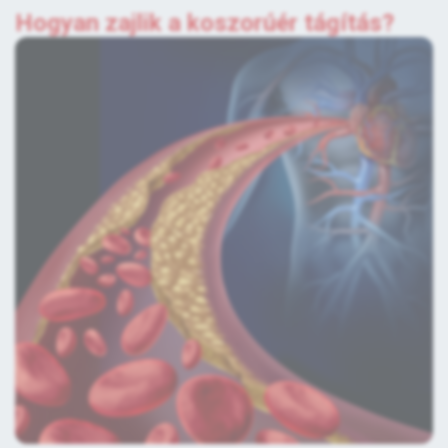
Hogyan zajlik a koszorúér tágítás?