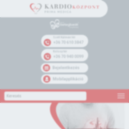
Széll Kálmán tér
+36 70 610 3847
Kolosy tér
+36 70 940 0099
Bejelentkezés
Mobilapplikáció