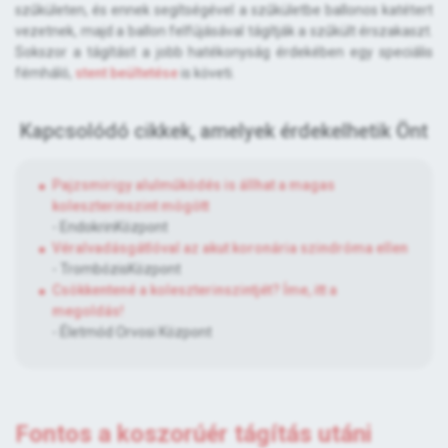
szűkületen, és ennek segítségével a szűkületbe ballonos katétert
vezetnek, majd a ballon felfújásával tágítják a szűkült érszakaszt.
Sokszor a tágítást a jobb hatékonyság érdekében egy speciális
fémháló,
stent beültetése
is követi.
Kapcsolódó cikkek, amelyek érdekelhetik Önt
Pajzsmirigy alulműködés is állhat a magas
koleszterinszint mögött
- EndokrinKözpont
Véralvadásgátlóval az akut koronária szindróma ellen
- TrombózisKözpont
Csökkentené a koleszterinszintjét? Íme, itt a
megoldás!
- Életmód Orvosi Központ
Fontos a koszorúér tágítás utáni