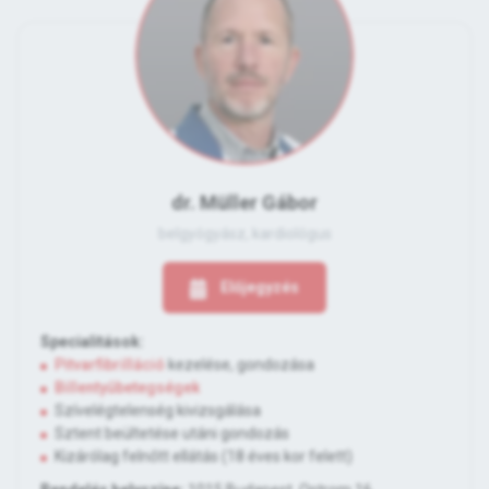
dr. Müller Gábor
belgyógyász, kardiológus
Előjegyzés
Specialitások:
Pitvarfibrilláció
kezelése, gondozása
Billentyűbetegségek
Szívelégtelenség kivizsgálása
Sztent beültetése utáni gondozás
Kizárólag felnőtt ellátás (18 éves kor felett)